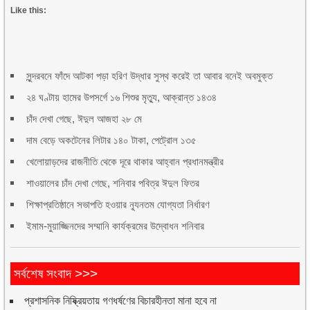
Like this:
সুন্দরবনে ফাঁদে আটকা পড়া হরিণ উদ্ধার সুস্থ করেই তা আবার বনেই অবমুক্ত
২৪ ঘণ্টায় হামের উপসর্গে ১৬ শিশুর মৃত্যু, আক্রান্ত ১৪৩৪
চাঁদ দেখা গেছে, ঈদুল আজহা ২৮ মে
দাম বেড়ে অকটেনের লিটার ১৪০ টাকা, পেট্রোল ১৩৫
খেলোয়াড়দের রাজনীতি থেকে দূরে থাকার আহ্বান প্রধানমন্ত্রীর
শাওয়ালের চাঁদ দেখা গেছে, শনিবার পবিত্র ঈদুল ফিতর
শিক্ষাপ্রতিষ্ঠানে সভাপতি হওয়ার ন্যূনতম যোগ্যতা নির্ধারণ
ইমাম-মুয়াজ্জিনদের সম্মানি কার্যক্রমের উদ্বোধন শনিবার
সর্বশেষ সংবাদ >>>
প্রশাসনিক নিষ্ক্রিয়তায় গণধর্ষণের বিচারহীনতা মানা হবে না