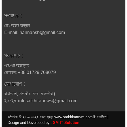
সম্পাদক :
মোঃ আব্দুল হান্নান
E-mail: hannansb@gmail.com
প্রকাশক :
এস.এম আব্দুল্লাহ
মোবাইল: +88 01729 708079
যোগাযোগ :
ঝাউডাঙ্গা, সাতক্ষীরা সদর, সাতক্ষীরা।
ই-মেইল: infosatkhiranews@gmail.com
কপিরাইট © ২০১০-২০২৫ সকল স্বত্ব www.satkhiranews.com® সংরক্ষিত |
Design and Developed by :
SM IT Solution