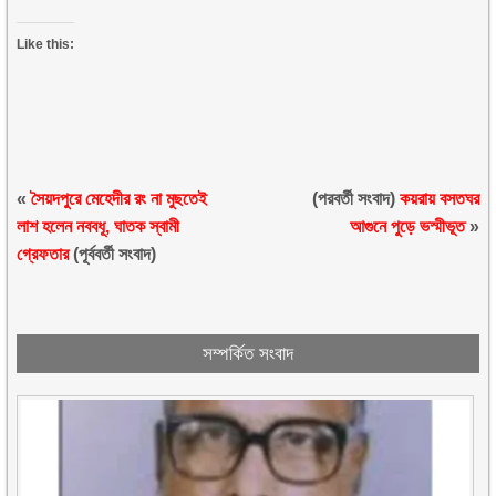
Like this:
«
সৈয়দপুরে মেহেদীর রং না মুছতেই
(পরবর্তী সংবাদ)
কয়রায় বসতঘর
লাশ হলেন নববধূ, ঘাতক স্বামী
আগুনে পুড়ে ভস্মীভূত
»
গ্রেফতার
(পূর্ববর্তী সংবাদ)
সম্পর্কিত সংবাদ