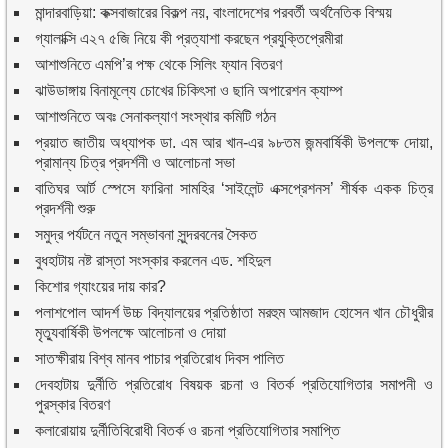
মান্দারবাড়িয়া: কক্সবাজারের বিকল্প নয়, বাংলাদেশের পরবর্তী অর্থনৈতিক বিস্ময়
গ্যালাক্সি এ২৭ ৫জি নিয়ে কী প্রত্যাশা করছেন প্রযুক্তিপ্রেমীরা
আশাশুনিতে এমপি’র পক্ষ থেকে সিলিং ফ্যান বিতরণ
ঝাউডাঙ্গায় বিনামূল্যে চোখের চিকিৎসা ও ছানি অপারেশন ক্যাম্প
আশাশুনিতে অবঃ সেনাকল্যাণ সংস্থার কমিটি গঠন
প্রয়াত জাতীয় অধ্যাপক ডা. এম আর খান-এর ৯৮তম জন্মবার্ষিকী উপলক্ষে দোয়া,
প্রামান্য চিত্র প্রদর্শনী ও আলোচনা সভা
বাতিঘর আর্ট স্পেসে ফারিনা সামহির ‘সাইলেন্ট এক্সপ্রেশনস’ শীর্ষক একক চিত্র
প্রদর্শনী শুরু
সমুদ্র পর্যটনে নতুন সম্ভাবনা সুন্দরবনের সৈকত
বুধহাটায় নষ্ট রাস্তা সংস্কার করলেন এড. শহিদুল
কিশোর গ্যাংয়ের দায় কার?
পলাশপোল আদর্শ উচ্চ বিদ্যালয়ের প্রতিষ্ঠাতা মরহুম আমজাদ হোসেন খান চৌধুরীর
মৃত্যুবার্ষিকী উপলক্ষে আলোচনা ও দোয়া
সাতক্ষীরায় বিশ্ব মানব পাচার প্রতিরোধ দিবস পালিত
দেবহাটায় দুর্নীতি প্রতিরোধ বিষয়ক রচনা ও বিতর্ক প্রতিযোগিতার সমাপনী ও
পুরস্কার বিতরণ
কলারোয়ায় দুর্নীতিবিরোধী বিতর্ক ও রচনা প্রতিযোগিতার সমাপ্তি