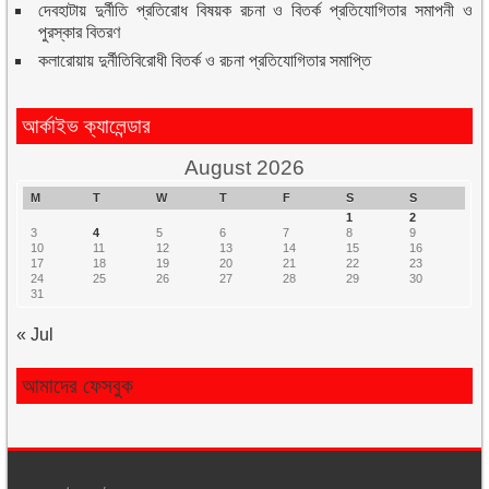
দেবহাটায় দুর্নীতি প্রতিরোধ বিষয়ক রচনা ও বিতর্ক প্রতিযোগিতার সমাপনী ও
পুরস্কার বিতরণ
কলারোয়ায় দুর্নীতিবিরোধী বিতর্ক ও রচনা প্রতিযোগিতার সমাপ্তি
আর্কাইভ ক্যালেন্ডার
August 2026
M
T
W
T
F
S
S
1
2
3
4
5
6
7
8
9
10
11
12
13
14
15
16
17
18
19
20
21
22
23
24
25
26
27
28
29
30
31
« Jul
আমাদের ফেসবুক