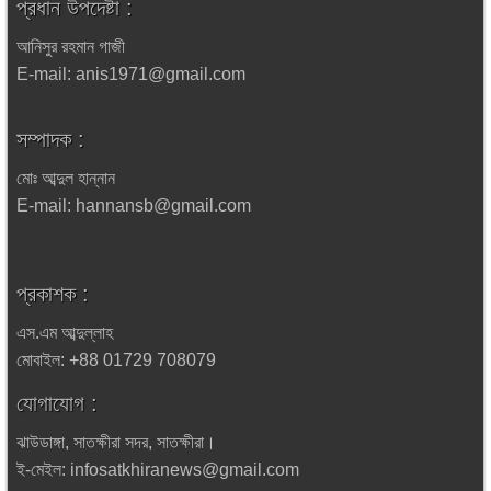
প্রধান উপদেষ্টা :
আনিসুর রহমান গাজী
E-mail: anis1971@gmail.com
সম্পাদক :
মোঃ আব্দুল হান্নান
E-mail: hannansb@gmail.com
প্রকাশক :
এস.এম আব্দুল্লাহ
মোবাইল: +88 01729 708079
যোগাযোগ :
ঝাউডাঙ্গা, সাতক্ষীরা সদর, সাতক্ষীরা।
ই-মেইল: infosatkhiranews@gmail.com