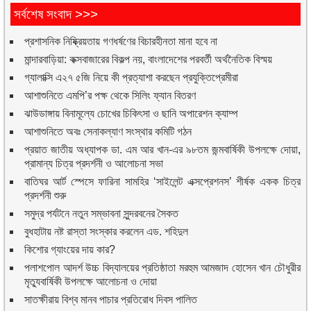
সর্বশেষ সংবাদ >>>
প্রশাসনিক নিষ্ক্রিয়তায় গণধর্ষণের বিচারহীনতা মানা হবে না
মান্দারবাড়িয়া: কক্সবাজারের বিকল্প নয়, বাংলাদেশের পরবর্তী অর্থনৈতিক বিস্ময়
গ্যালাক্সি এ২৭ ৫জি নিয়ে কী প্রত্যাশা করছেন প্রযুক্তিপ্রেমীরা
আশাশুনিতে এমপি’র পক্ষ থেকে সিলিং ফ্যান বিতরণ
ঝাউডাঙ্গায় বিনামূল্যে চোখের চিকিৎসা ও ছানি অপারেশন ক্যাম্প
আশাশুনিতে অবঃ সেনাকল্যাণ সংস্থার কমিটি গঠন
প্রয়াত জাতীয় অধ্যাপক ডা. এম আর খান-এর ৯৮তম জন্মবার্ষিকী উপলক্ষে দোয়া,
প্রামান্য চিত্র প্রদর্শনী ও আলোচনা সভা
বাতিঘর আর্ট স্পেসে ফারিনা সামহির ‘সাইলেন্ট এক্সপ্রেশনস’ শীর্ষক একক চিত্র
প্রদর্শনী শুরু
সমুদ্র পর্যটনে নতুন সম্ভাবনা সুন্দরবনের সৈকত
বুধহাটায় নষ্ট রাস্তা সংস্কার করলেন এড. শহিদুল
কিশোর গ্যাংয়ের দায় কার?
পলাশপোল আদর্শ উচ্চ বিদ্যালয়ের প্রতিষ্ঠাতা মরহুম আমজাদ হোসেন খান চৌধুরীর
মৃত্যুবার্ষিকী উপলক্ষে আলোচনা ও দোয়া
সাতক্ষীরায় বিশ্ব মানব পাচার প্রতিরোধ দিবস পালিত