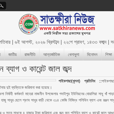
্পতিবার
|
৬ই আগস্ট, ২০২৬ খ্রিস্টাব্দ
|
২২শে শ্রাবণ, ১৪৩৩ বঙ্গাব্দ
|
সন
শ
জাতীয়
রাজনীতি
আন্তর্জাতিক
খেলাধুলা
বিনোদন
শিক্ষা
ব্যাগ ও কারেন্ট জাল জব্দ
পাইকগাছা(খুলনা) প্রতিনিধ ::
পাইকগাছ
 ঘটনায় দুই ব্যক্তিকে জরিমানা করা হয়েছে।
লা নির্বাহী কর্মকর্তা মাহেরা নাজনীন উপজেলার গদাইপুর ইউনিয়নের বোয়ালিয়া সাধু খাঁ পাড়
জু সাধুর ছেলে প্রণব সাধুর বাড়ী থেকে ৩১৪ কেজি নিষিদ্ধ পলিথিন ব্যাগ এবং রঞ্জন সাধ
র ও সত্য সাধুকে ৪ হাজার টাকা জরিমানা এবং জব্দ কৃত পলিথিন ব্যাগ ও কারেন্ট জাল আগু