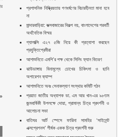
ার
প্রশাসনিক নিষ্ক্রিয়তায় গণধর্ষণের বিচারহীনতা মানা হবে
না
মান্দারবাড়িয়া: কক্সবাজারের বিকল্প নয়, বাংলাদেশের পরবর্তী
অর্থনৈতিক বিস্ময়
গ্যালাক্সি এ২৭ ৫জি নিয়ে কী প্রত্যাশা করছেন
প্রযুক্তিপ্রেমীরা
আশাশুনিতে এমপি’র পক্ষ থেকে সিলিং ফ্যান বিতরণ
ঝাউডাঙ্গায় বিনামূল্যে চোখের চিকিৎসা ও ছানি
অপারেশন ক্যাম্প
আশাশুনিতে অবঃ সেনাকল্যাণ সংস্থার কমিটি গঠন
প্রয়াত জাতীয় অধ্যাপক ডা. এম আর খান-এর ৯৮তম
»
জন্মবার্ষিকী উপলক্ষে দোয়া, প্রামান্য চিত্র প্রদর্শনী ও
আলোচনা সভা
বাতিঘর আর্ট স্পেসে ফারিনা সামহির ‘সাইলেন্ট
এক্সপ্রেশনস’ শীর্ষক একক চিত্র প্রদর্শনী শুরু