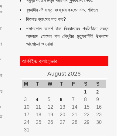
সমুদ্র পর্যটনে নতুন সম্ভাবনা সুন্দরবনের সৈকত
৭ম
বুধহাটায় নষ্ট রাস্তা সংস্কার করলেন এড. শহিদুল
ান
কিশোর গ্যাংয়ের দায় কার?
াছ
পলাশপোল আদর্শ উচ্চ বিদ্যালয়ের প্রতিষ্ঠাতা মরহুম
আমজাদ হোসেন খান চৌধুরীর মৃত্যুবার্ষিকী উপলক্ষে
ভা
আলোচনা ও দোয়া
ন
আর্কাইভ ক্যালেন্ডার
August 2026
েই
M
T
W
T
F
S
S
ার
1
2
3
4
5
6
7
8
9
ক
10
11
12
13
14
15
16
17
18
19
20
21
22
23
হত
24
25
26
27
28
29
30
31