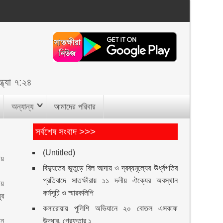
্ধ্যা ৭:২৪
অন্যান্য
আমাদের পরিবার
সর্বশেষ সংবাদ >>>
(Untitled)
ায়
বিদ্যুতের ভূতুড়ে বিল আদায় ও দ্রব্যমূল্যের ঊর্ধ্বগতির
প্রতিবাদে সাতক্ষীরায় ১১ দলীয় ঐক্যের অবস্থান
ায়
কর্মসূচি ও স্মারকলিপি
ুর
কলারোয়ায় পুলিশি অভিযানে ২০ বোতল এসকাফ
নে
উদ্ধার, গ্রেফতার ১