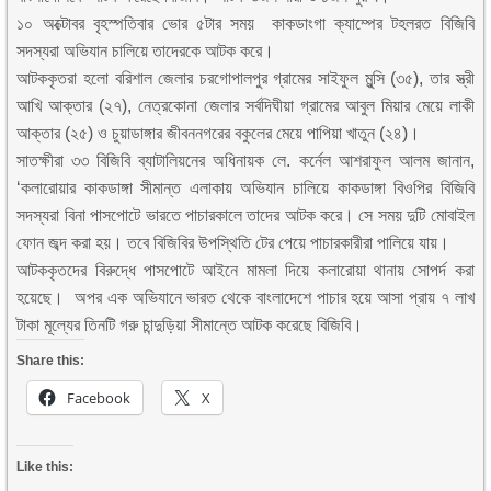
১০ অক্টোবর বৃহস্পতিবার ভোর ৫টার সময় কাকডাংগা ক্যাম্পের টহলরত বিজিবি
সদস্যরা অভিযান চালিয়ে তাদেরকে আটক করে।
আটককৃতরা হলো বরিশাল জেলার চরগোপালপুর গ্রামের সাইফুল মুন্সি (৩৫), তার স্ত্রী
আখি আক্তার (২৭), নেত্রকোনা জেলার সর্বদিঘীয়া গ্রামের আবুল মিয়ার মেয়ে লাকী
আক্তার (২৫) ও চুয়াডাঙ্গার জীবননগরের বকুলের মেয়ে পাপিয়া খাতুন (২৪)।
সাতক্ষীরা ৩৩ বিজিবি ব্যাটালিয়নের অধিনায়ক লে. কর্নেল আশরাফুল আলম জানান,
‘কলারোয়ার কাকডাঙ্গা সীমান্ত এলাকায় অভিযান চালিয়ে কাকডাঙ্গা বিওপির বিজিবি
সদস্যরা বিনা পাসপোটে ভারতে পাচারকালে তাদের আটক করে। সে সময় দুটি মোবাইল
ফোন জব্দ করা হয়। তবে বিজিবির উপস্থিতি টের পেয়ে পাচারকারীরা পালিয়ে যায়।
আটককৃতদের বিরুদ্ধে পাসপোটে আইনে মামলা দিয়ে কলারোয়া থানায় সোপর্দ করা
হয়েছে। অপর এক অভিযানে ভারত থেকে বাংলাদেশে পাচার হয়ে আসা প্রায় ৭ লাখ
টাকা মূল্যের তিনটি গরু চান্দুড়িয়া সীমান্তে আটক করেছে বিজিবি।
Share this:
Facebook
X
Like this: