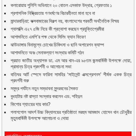
কলারোয়ায় পুলিশি অভিযানে ২০ বোতল এসকাফ উদ্ধার, গ্রেফতার ১
প্রশাসনিক নিষ্ক্রিয়তায় গণধর্ষণের বিচারহীনতা মানা হবে না
মান্দারবাড়িয়া: কক্সবাজারের বিকল্প নয়, বাংলাদেশের পরবর্তী অর্থনৈতিক বিস্ময়
গ্যালাক্সি এ২৭ ৫জি নিয়ে কী প্রত্যাশা করছেন প্রযুক্তিপ্রেমীরা
আশাশুনিতে এমপি’র পক্ষ থেকে সিলিং ফ্যান বিতরণ
ঝাউডাঙ্গায় বিনামূল্যে চোখের চিকিৎসা ও ছানি অপারেশন ক্যাম্প
আশাশুনিতে অবঃ সেনাকল্যাণ সংস্থার কমিটি গঠন
প্রয়াত জাতীয় অধ্যাপক ডা. এম আর খান-এর ৯৮তম জন্মবার্ষিকী উপলক্ষে দোয়া,
প্রামান্য চিত্র প্রদর্শনী ও আলোচনা সভা
বাতিঘর আর্ট স্পেসে ফারিনা সামহির ‘সাইলেন্ট এক্সপ্রেশনস’ শীর্ষক একক চিত্র
প্রদর্শনী শুরু
সমুদ্র পর্যটনে নতুন সম্ভাবনা সুন্দরবনের সৈকত
বুধহাটায় নষ্ট রাস্তা সংস্কার করলেন এড. শহিদুল
কিশোর গ্যাংয়ের দায় কার?
পলাশপোল আদর্শ উচ্চ বিদ্যালয়ের প্রতিষ্ঠাতা মরহুম আমজাদ হোসেন খান চৌধুরীর
মৃত্যুবার্ষিকী উপলক্ষে আলোচনা ও দোয়া