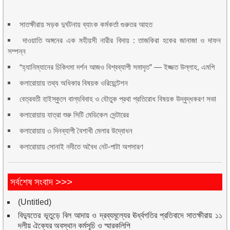
সাতক্ষীরায় সড়ক দুর্ঘটনায় ব্যাংক কর্মকর্তা গুরুতর আহত
দাওয়াতি অঙ্গনের এক মহীয়সী নারীর বিদায় : তাজকিরা হকের জানাজা ও দাফন
সম্পন্ন
“হ্যানিম্যানের চিকিৎসা দর্শন আজও বিশ্বব্যাপী সমাদৃত” — ইজ্জত উল্লাহ, এমপি
কলারোয়ায় তথ্য অধিকার বিষয়ক ওরিয়েন্টেশন
বেত্রবতী হাইস্কুলে বাল্যবিবাহ ও যৌতুক প্রথা প্রতিরোধ বিষয়ক উদ্বুদ্ধকরণ সভা
কলারোয়ায় যাত্রা শুরু সিটি মেডিকেল সেন্টারের
কলারোয়ায় ৩ দিনব্যাপী বৈশাখী মেলার উদ্বোধন
কলারোয়ায় সোনাই নদীতে অবৈধ নেট-পাটা অপসারণ
সর্বশেষ সংবাদ >>>
(Untitled)
বিদ্যুতের ভূতুড়ে বিল আদায় ও দ্রব্যমূল্যের ঊর্ধ্বগতির প্রতিবাদে সাতক্ষীরায় ১১
দলীয় ঐক্যের অবস্থান কর্মসূচি ও স্মারকলিপি