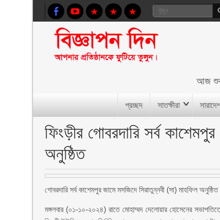
আজ
শু
প্রচ্ছদ
সাতক্ষীরা
সারাদে
ফিংড়ীর গোবরদারি সর্ব কাশেমপুর
অনুষ্ঠিত
গোবরদারি সর্ব কাশেমপুর জামে মসজিদে সিরাতুন্নবী (সা) মাহফিল অনুষ্ঠি
মঙ্গলবার (০১-১০-২০২৪) রাতে মোহাম্মদ দেলোয়ার হোসেনের সভাপতিত্ব