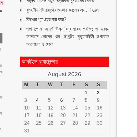
সমুদ্র পর্যটনে নতুন সম্ভাবনা সুন্দরবনের সৈকত
মে
বুধহাটায় নষ্ট রাস্তা সংস্কার করলেন এড. শহিদুল
»
কিশোর গ্যাংয়ের দায় কার?
পলাশপোল আদর্শ উচ্চ বিদ্যালয়ের প্রতিষ্ঠাতা মরহুম
আমজাদ হোসেন খান চৌধুরীর মৃত্যুবার্ষিকী উপলক্ষে
আলোচনা ও দোয়া
ি
আর্কাইভ ক্যালেন্ডার
হক
িখ
August 2026
M
T
W
T
F
S
S
1
2
িক
3
4
5
6
7
8
9
10
11
12
13
14
15
16
োগ
17
18
19
20
21
22
23
24
25
26
27
28
29
30
ে
31