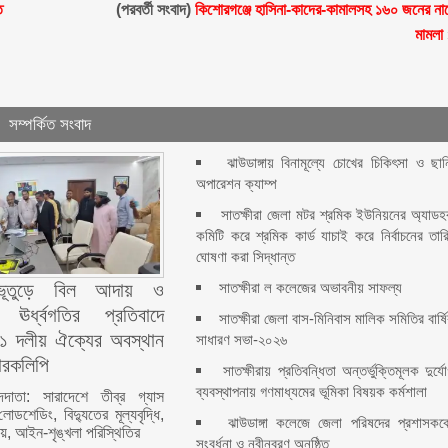
ত
(পরবর্তী সংবাদ)
কিশোরগঞ্জে হাসিনা-কাদের-কামালসহ ১৬০ জনের না
মামলা
সম্পর্কিত সংবাদ
ঝাউডাঙ্গায় বিনামূল্যে চোখের চিকিৎসা ও ছান
অপারেশন ক্যাম্প
সাতক্ষীরা জেলা মটর শ্রমিক ইউনিয়নের অ্যাড
কমিটি করে শ্রমিক কার্ড যাচাই করে নির্বাচনের তার
ঘোষণা করা সিদ্ধান্ত
সাতক্ষীরা ল কলেজের অভাবনীয় সাফল্য
র ভূতুড়ে বিল আদায় ও
ের ঊর্ধ্বগতির প্রতিবাদে
সাতক্ষীরা জেলা বাস-মিনিবাস মালিক সমিতির বার্ষ
 ১১ দলীয় ঐক্যের অবস্থান
সাধারণ সভা-২০২৬
মারকলিপি
সাতক্ষীরায় প্রতিবন্ধিতা অন্তর্ভুক্তিমূলক দুর্য
ব্যবস্থাপনায় গণমাধ্যমের ভূমিকা বিষয়ক কর্মশালা
াদদাতা: সারাদেশে তীব্র গ্যাস
ডশেডিং, বিদ্যুতের মূল্যবৃদ্ধি,
ঝাউডাঙ্গা কলেজে জেলা পরিষদের প্রশাসকক
য়, আইন-শৃঙ্খলা পরিস্থিতির
সংবর্ধনা ও নবীনবরণ অনুষ্ঠিত