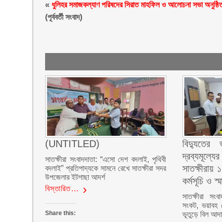
«
ধুলিহর সমাজকল্যাণ পরিষদের সিরাত মাহফিল ও আলোচনা সভা অনুষ্ঠি
(পূর্ববর্তী সংবাদ)
(UNTITLED)
বিদ্যুতে
দ্রব্যমূল্য
সাতক্ষীরা সংবাদদাতা: “এসো দেশ বদলাই, পৃথিবী
সাতক্ষীরায়
বদলাই” প্রতিপাদ্যকে সামনে রেখে সাতক্ষীরা সদর
উপজেলার ইটগাছা আদর্শ
কর্মসূচি ও স্
বিস্তারিত…
সাতক্ষীরা সংব
সংকট, ভয়াবহ লো
Share this:
ভূতুড়ে বিল আদা