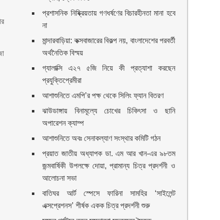
প্রশাসনিক নিষ্ক্রিয়তায় গণধর্ষণের বিচারহীনতা মানা হবে
ীর
না
মান্দারবাড়িয়া: কক্সবাজারের বিকল্প নয়, বাংলাদেশের পরবর্তী
অর্থনৈতিক বিস্ময়
জা
গ্যালাক্সি এ২৭ ৫জি নিয়ে কী প্রত্যাশা করছেন
প্রযুক্তিপ্রেমীরা
আশাশুনিতে এমপি’র পক্ষ থেকে সিলিং ফ্যান বিতরণ
ঝাউডাঙ্গায় বিনামূল্যে চোখের চিকিৎসা ও ছানি
অপারেশন ক্যাম্প
আশাশুনিতে অবঃ সেনাকল্যাণ সংস্থার কমিটি গঠন
প্রয়াত জাতীয় অধ্যাপক ডা. এম আর খান-এর ৯৮তম
জন্মবার্ষিকী উপলক্ষে দোয়া, প্রামান্য চিত্র প্রদর্শনী ও
আলোচনা সভা
বাতিঘর আর্ট স্পেসে ফারিনা সামহির ‘সাইলেন্ট
এক্সপ্রেশনস’ শীর্ষক একক চিত্র প্রদর্শনী শুরু