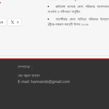
ঝাউডাঙ্গা কলেজে জেলা পরিষদের প্রশাসকক
সংবর্ধনা ও নবীনবরণ অনুষ্ঠিত
সাতক্ষীরায় জেলা সাহিত্য পরিষদের উদ্যোগ
ok
X
রবীন্দ্র-নজরুল জয়ন্তী উৎসব ২০২৬
সম্পাদক :
মোঃ আব্দুল হান্নান
E-mail: hannansb@gmail.com