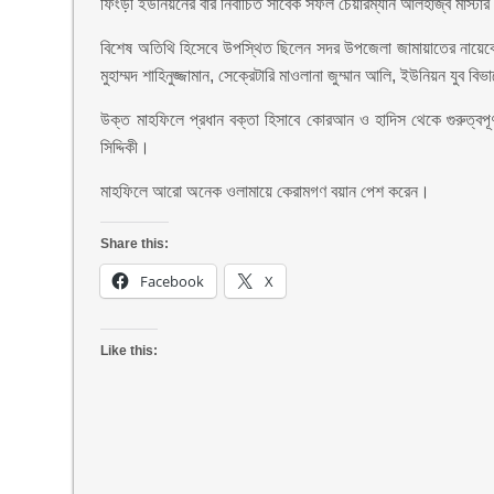
ফিংড়ী ইউনিয়নের বার নির্বাচিত সাবেক সফল চেয়ারম্যান আলহাজ্ব মাস্টার
বিশেষ অতিথি হিসেবে উপস্থিত ছিলেন সদর উপজেলা জামায়াতের নায়েব
মুহাম্মদ শাহিনুজ্জামান, সেক্রেটারি মাওলানা জুম্মান আলি, ইউনিয়ন যুব বি
উক্ত মাহফিলে প্রধান বক্তা হিসাবে কোরআন ও হাদিস থেকে গুরুত্বপূর্
সিদ্দিকী।
মাহফিলে আরো অনেক ওলামায়ে কেরামগণ বয়ান পেশ করেন।
Share this:
Facebook
X
Like this: