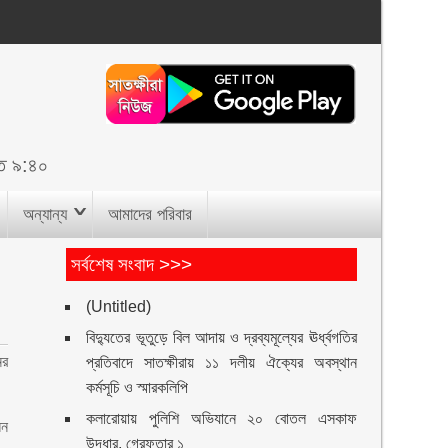
ত ৯:৪০
অন্যান্য
আমাদের পরিবার
সর্বশেষ সংবাদ >>>
(Untitled)
বিদ্যুতের ভূতুড়ে বিল আদায় ও দ্রব্যমূল্যের ঊর্ধ্বগতির
ের
প্রতিবাদে সাতক্ষীরায় ১১ দলীয় ঐক্যের অবস্থান
কর্মসূচি ও স্মারকলিপি
কলারোয়ায় পুলিশি অভিযানে ২০ বোতল এসকাফ
েন
উদ্ধার, গ্রেফতার ১