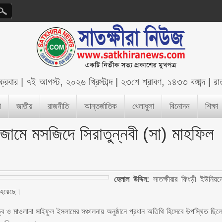
ক্রবার
|
৭ই আগস্ট, ২০২৬ খ্রিস্টাব্দ
|
২৩শে শ্রাবণ, ১৪৩৩ বঙ্গাব্দ
|
রা
শ
জাতীয়
রাজনীতি
আন্তর্জাতিক
খেলাধুলা
বিনোদন
শিক্ষা
 জামে মসজিদে সিরাতুন্নবী (সা) মাহফিল
হেলাল উদ্দিন:
সাতক্ষীরার ফিংড়ী ইউনিয়ন
ত হয়েছে।
ে ও মাওলানা সাইফুল ইসলামের সঞ্চালনায় অনুষ্ঠানে প্রধান অতিথি হিসেবে উপস্থিত ছিল