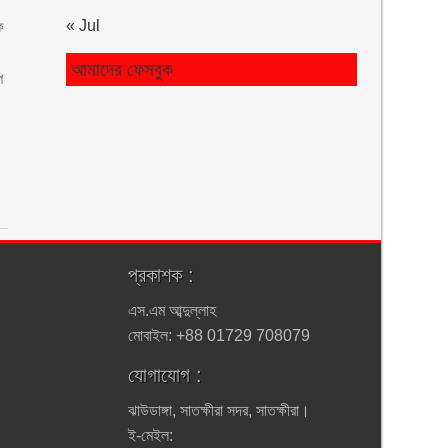
« Jul
ে
আমাদের ফেসবুক
ে
প্রকাশক :
এস.এম আব্দুল্লাহ
মোবাইল: +88 01729 708079
যোগাযোগ :
ঝাউডাঙ্গা, সাতক্ষীরা সদর, সাতক্ষীরা।
ই-মেইল: