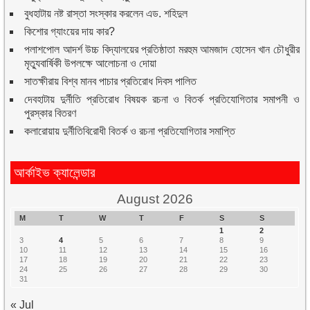
বুধহাটায় নষ্ট রাস্তা সংস্কার করলেন এড. শহিদুল
কিশোর গ্যাংয়ের দায় কার?
পলাশপোল আদর্শ উচ্চ বিদ্যালয়ের প্রতিষ্ঠাতা মরহুম আমজাদ হোসেন খান চৌধুরীর
মৃত্যুবার্ষিকী উপলক্ষে আলোচনা ও দোয়া
সাতক্ষীরায় বিশ্ব মানব পাচার প্রতিরোধ দিবস পালিত
দেবহাটায় দুর্নীতি প্রতিরোধ বিষয়ক রচনা ও বিতর্ক প্রতিযোগিতার সমাপনী ও
পুরস্কার বিতরণ
কলারোয়ায় দুর্নীতিবিরোধী বিতর্ক ও রচনা প্রতিযোগিতার সমাপ্তি
আর্কাইভ ক্যালেন্ডার
August 2026
M
T
W
T
F
S
S
1
2
3
4
5
6
7
8
9
10
11
12
13
14
15
16
17
18
19
20
21
22
23
24
25
26
27
28
29
30
31
« Jul