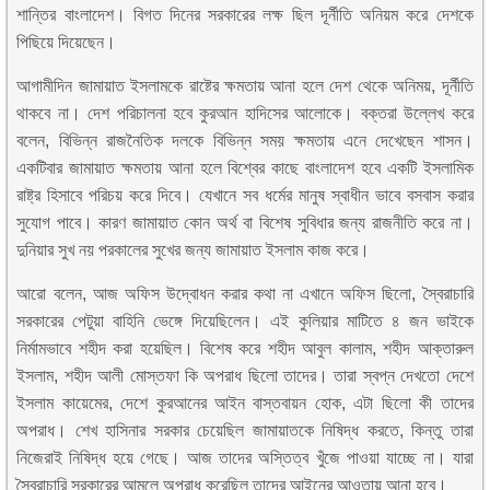
শান্তির বাংলাদেশ। বিগত দিনের সরকারের লক্ষ ছিল দূর্নীতি অনিয়ম করে দেশকে
পিছিয়ে দিয়েছেন।
আগামীদিন জামায়াত ইসলামকে রাষ্টের ক্ষমতায় আনা হলে দেশ থেকে অনিময়, দূর্নীতি
থাকবে না। দেশ পরিচালনা হবে কুরআন হাদিসের আলোকে। বক্তরা উল্লেখ করে
বলেন, বিভিন্ন রাজনৈতিক দলকে বিভিন্ন সময় ক্ষমতায় এনে দেখেছেন শাসন।
একটিবার জামায়াত ক্ষমতায় আনা হলে বিশ্বের কাছে বাংলাদেশ হবে একটি ইসলামিক
রাষ্ট্র হিসাবে পরিচয় করে দিবে। যেখানে সব ধর্মের মানুষ স্বাধীন ভাবে বসবাস করার
সুযোগ পাবে। কারণ জামায়াত কোন অর্থ বা বিশেষ সুবিধার জন্য রাজনীতি করে না।
দুনিয়ার সুখ নয় পরকালের সুখের জন্য জামায়াত ইসলাম কাজ করে।
আরো বলেন, আজ অফিস উদ্বোধন করার কথা না এখানে অফিস ছিলো, স্বৈরাচারি
সরকারের পেটুয়া বাহিনি ভেঙ্গে দিয়েছিলেন। এই কুলিয়ার মাটিতে ৪ জন ভাইকে
নির্মামভাবে শহীদ করা হয়েছিল। বিশেষ করে শহীদ আবুল কালাম, শহীদ আক্তারুল
ইসলাম, শহীদ আলী মোস্তফা কি অপরাধ ছিলো তাদের। তারা স্বপ্ন দেখতো দেশে
ইসলাম কায়েমের, দেশে কুরআনের আইন বাস্তবায়ন হোক, এটা ছিলো কী তাদের
অপরাধ। শেখ হাসিনার সরকার চেয়েছিল জামায়াতকে নিষিদ্ধ করতে, কিন্তু তারা
নিজেরাই নিষিদ্ধ হয়ে গেছে। আজ তাদের অস্তিত্ব খুঁজে পাওয়া যাচ্ছে না। যারা
স্বৈরাচারি সরকারের আমলে অপরাধ করেছিল তাদের আইনের আওতায় আনা হবে।