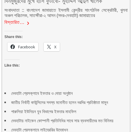
দিনমুজুরদের মুখে হাসি ফুটাবো- মুহাদ্দিস আব্দুল খালেক
সংবাদদাতা :: বাংলাদেশ জামায়াতে ইসলামী কেন্দ্রীয় সাংগঠনিক সেক্রেটারী, খুলনা
অঞ্চল পরিচালক, সাতক্ষীরা-২ আসন (সদর-দেবহাটা) জামায়াতের
বিস্তারিত…
Share this:
Facebook
X
Like this:
দেবহাটা প্রেসক্লাবে ইফতার ও দোয়া অনুষ্ঠান
জাতীয় নির্বাহী কাউন্সিলের সদস্য মনোনীত হলেন দরদির প্রতিষ্ঠাতা মামুন
পারুলিয়া ইউনিয়ন যুব বিভাগের ইফতার মাহফিল
দেবহাটায় নাইকেন কোম্পানী প্রতিনিধির সাথে সার ব্যবসায়ীদের মত বিনিময়
দেবহাটা প্রেসক্লাবে লাইব্রেরির উদ্বোধন