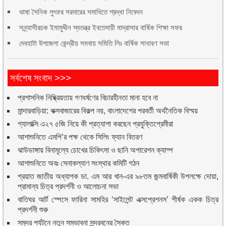
ভাষা সৈনিক লুৎফর সরদারের সমাধিতে শ্রদ্ধা নিবেদন
সন্ন্যাসীরচক ইমামুদ্দীন স্বতন্ত্র ইবতেদায়ী মাদ্রাসার বার্ষিক শিক্ষা সফর
দেবহাটা উপজেলা কেন্দ্রীয় সমবায় সমিতি লিঃ বার্ষিক সাধারণ সভা
সর্বশেষ সংবাদ >>>
প্রশাসনিক নিষ্ক্রিয়তায় গণধর্ষণের বিচারহীনতা মানা হবে না
মান্দারবাড়িয়া: কক্সবাজারের বিকল্প নয়, বাংলাদেশের পরবর্তী অর্থনৈতিক বিস্ময়
গ্যালাক্সি এ২৭ ৫জি নিয়ে কী প্রত্যাশা করছেন প্রযুক্তিপ্রেমীরা
আশাশুনিতে এমপি’র পক্ষ থেকে সিলিং ফ্যান বিতরণ
ঝাউডাঙ্গায় বিনামূল্যে চোখের চিকিৎসা ও ছানি অপারেশন ক্যাম্প
আশাশুনিতে অবঃ সেনাকল্যাণ সংস্থার কমিটি গঠন
প্রয়াত জাতীয় অধ্যাপক ডা. এম আর খান-এর ৯৮তম জন্মবার্ষিকী উপলক্ষে দোয়া,
প্রামান্য চিত্র প্রদর্শনী ও আলোচনা সভা
বাতিঘর আর্ট স্পেসে ফারিনা সামহির ‘সাইলেন্ট এক্সপ্রেশনস’ শীর্ষক একক চিত্র
প্রদর্শনী শুরু
সমুদ্র পর্যটনে নতুন সম্ভাবনা সুন্দরবনের সৈকত