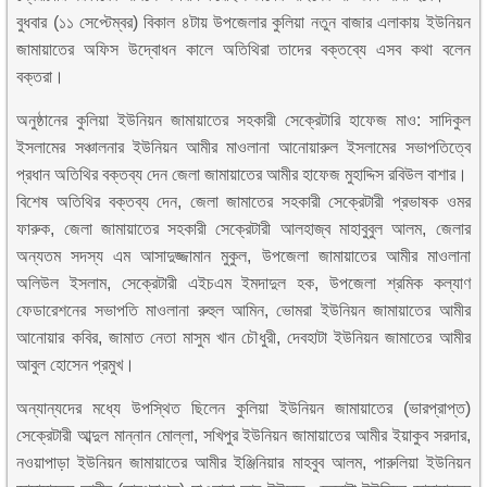
বুধবার (১১ সেপ্টেম্বর) বিকাল ৪টায় উপজেলার কুলিয়া নতুন বাজার এলাকায় ইউনিয়ন
জামায়াতের অফিস উদ্বোধন কালে অতিথিরা তাদের বক্তব্যে এসব কথা বলেন
বক্তরা।
অনুষ্ঠানের কুলিয়া ইউনিয়ন জামায়াতের সহকারী সেক্রেটারি হাফেজ মাও: সাদিকুল
ইসলামের সঞ্চালনার ইউনিয়ন আমীর মাওলানা আনোয়ারুল ইসলামের সভাপতিত্বে
প্রধান অতিথির বক্তব্য দেন জেলা জামায়াতের আমীর হাফেজ মুহাদ্দিস রবিউল বাশার।
বিশেষ অতিথির বক্তব্য দেন, জেলা জামাতের সহকারী সেক্রেটারী প্রভাষক ওমর
ফারুক, জেলা জামায়াতের সহকারী সেক্রেটারী আলহাজ্ব মাহাবুবুল আলম, জেলার
অন্যতম সদস্য এম আসাদুজ্জামান মুকুল, উপজেলা জামায়াতের আমীর মাওলানা
অলিউল ইসলাম, সেক্রেটারী এইচএম ইমদাদুল হক, উপজেলা শ্রমিক কল্যাণ
ফেডারেশনের সভাপতি মাওলানা রুহুল আমিন, ভোমরা ইউনিয়ন জামায়াতের আমীর
আনোয়ার কবির, জামাত নেতা মাসুম খান চৌধুরী, দেবহাটা ইউনিয়ন জামাতের আমীর
আবুল হোসেন প্রমুখ।
অন্যান্যদের মধ্যে উপস্থিত ছিলেন কুলিয়া ইউনিয়ন জামায়াতের (ভারপ্রাপ্ত)
সেক্রেটারী আব্দুল মান্নান মোল্লা, সখিপুর ইউনিয়ন জামায়াতের আমীর ইয়াকুব সরদার,
নওয়াপাড়া ইউনিয়ন জামায়াতের আমীর ইঞ্জিনিয়ার মাহবুব আলম, পারুলিয়া ইউনিয়ন