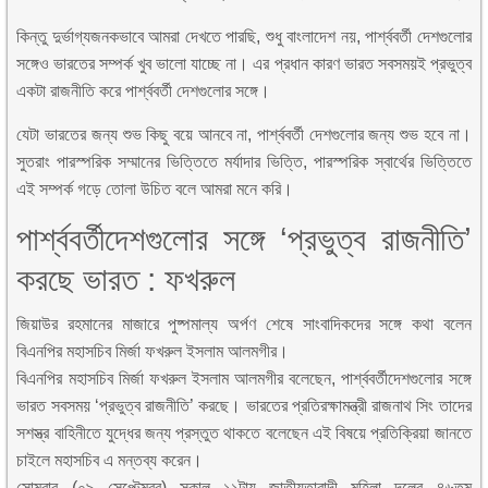
কিন্তু দুর্ভাগ্যজনকভাবে আমরা দেখতে পারছি, শুধু বাংলাদেশ নয়, পার্শ্ববর্তী দেশগুলোর
সঙ্গেও ভারতের সম্পর্ক খুব ভালো যাচ্ছে না। এর প্রধান কারণ ভারত সবসময়ই প্রভুত্ব
একটা রাজনীতি করে পার্শ্ববর্তী দেশগুলোর সঙ্গে।
যেটা ভারতের জন্য শুভ কিছু বয়ে আনবে না, পার্শ্ববর্তী দেশগুলোর জন্য শুভ হবে না।
সুতরাং পারস্পরিক সম্মানের ভিত্তিতে মর্যাদার ভিত্তি, পারস্পরিক স্বার্থের ভিত্তিতে
এই সম্পর্ক গড়ে তোলা উচিত বলে আমরা মনে করি।
পার্শ্ববর্তীদেশগুলোর সঙ্গে ‘প্রভুত্ব রাজনীতি’
করছে ভারত : ফখরুল
জিয়াউর রহমানের মাজারে পুষ্পমাল্য অর্পণ শেষে সাংবাদিকদের সঙ্গে কথা বলেন
বিএনপির মহাসচিব মির্জা ফখরুল ইসলাম আলমগীর।
বিএনপির মহাসচিব মির্জা ফখরুল ইসলাম আলমগীর বলেছেন, পার্শ্ববর্তীদেশগুলোর সঙ্গে
ভারত সবসময় ‘প্রভুত্ব রাজনীতি’ করছে। ভারতের প্রতিরক্ষামন্ত্রী রাজনাথ সিং তাদের
সশস্ত্র বাহিনীতে যুদ্ধের জন্য প্রস্তুত থাকতে বলেছেন এই বিষয়ে প্রতিক্রিয়া জানতে
চাইলে মহাসচিব এ মন্তব্য করেন।
সোমবার (০৯ সেপ্টেম্বর) সকাল ১১টায় জাতীয়তাবাদী মহিলা দলের ৪৬তম