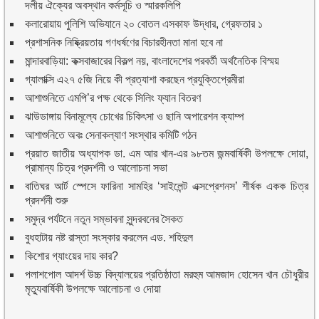
দলীয় ঐক্যের অবস্থান কর্মসূচি ও স্মারকলিপি
কলারোয়ায় পুলিশি অভিযানে ২০ বোতল এসকাফ উদ্ধার, গ্রেফতার ১
প্রশাসনিক নিষ্ক্রিয়তায় গণধর্ষণের বিচারহীনতা মানা হবে না
মান্দারবাড়িয়া: কক্সবাজারের বিকল্প নয়, বাংলাদেশের পরবর্তী অর্থনৈতিক বিস্ময়
গ্যালাক্সি এ২৭ ৫জি নিয়ে কী প্রত্যাশা করছেন প্রযুক্তিপ্রেমীরা
আশাশুনিতে এমপি’র পক্ষ থেকে সিলিং ফ্যান বিতরণ
ঝাউডাঙ্গায় বিনামূল্যে চোখের চিকিৎসা ও ছানি অপারেশন ক্যাম্প
আশাশুনিতে অবঃ সেনাকল্যাণ সংস্থার কমিটি গঠন
প্রয়াত জাতীয় অধ্যাপক ডা. এম আর খান-এর ৯৮তম জন্মবার্ষিকী উপলক্ষে দোয়া,
প্রামান্য চিত্র প্রদর্শনী ও আলোচনা সভা
বাতিঘর আর্ট স্পেসে ফারিনা সামহির ‘সাইলেন্ট এক্সপ্রেশনস’ শীর্ষক একক চিত্র
প্রদর্শনী শুরু
সমুদ্র পর্যটনে নতুন সম্ভাবনা সুন্দরবনের সৈকত
বুধহাটায় নষ্ট রাস্তা সংস্কার করলেন এড. শহিদুল
কিশোর গ্যাংয়ের দায় কার?
পলাশপোল আদর্শ উচ্চ বিদ্যালয়ের প্রতিষ্ঠাতা মরহুম আমজাদ হোসেন খান চৌধুরীর
মৃত্যুবার্ষিকী উপলক্ষে আলোচনা ও দোয়া