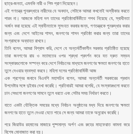
ছাত্র-জনতা, এমনকি নারী ও শিশু প্রাণ দিয়েছেন।
এই গণতন্ত্র পুনরুদ্ধারে নারীদের যে অবদান, সেটাকে আমরা কখনোই অস্বীকার করতে
পারব না। আজকে মহিলা দল তাদের প্রতিষ্ঠাবার্ষিকীতে শপথ নিয়েছে যে, স্বাধীনতা
অর্জন করা হয়েছে এই স্বাধীনতাকে সুসংহত করবার জন্য, গণতন্ত্রকে পুনরুদ্ধার করার
জন্য এবং দেশে আইনের শাসন, জনগণের শাসন প্রতিষ্ঠা করার জন্য তারা তাদের
সংগ্রামকে অব্যাহত রাখবে।
তিনি বলেন, আমরা বিশ্বাস করি, দেশে যে অন্তর্বর্তীকালীন সরকার প্রতিষ্ঠিত হয়েছে
তারা জনগণের রায় ও মতামতের ওপর শ্রদ্ধা প্রদর্শন করে যত দ্রুত সম্ভব
সংস্কারগুলোকে সস্পন্ন করে দেশে নির্বাচনের মাধ্যমে জনগণের ক্ষমতা জনগণের হাতে
তুলে দেওয়ার ব্যবস্থা করবে। মহিলা দলের প্রতিষ্ঠাবার্ষিকী আজ
এক প্রশ্নের জবাবে বিএনপি মহাসচিব বলেন, আমরা অন্তর্বর্তী সরকারের প্রধান
উপদেষ্টার সঙ্গে দুইবার দেখা করেছি। প্রতিবারই আমরা বলেছি, যে সংস্কারগুলো করতে
চান সেগুলো জনগণের সামনে তুলে ধরতে এবং সেটার সময় নির্ধারণ করতে।
যাতে একটা যৌক্তিক সময়ের মধ্যে নির্বাচন অনুষ্ঠানের মধ্য দিয়ে জনগণের ক্ষমতা
জনগণের হাতে তুলে দেওয়া যেতে পারে সে জন্য আমরা তাকে অনুরোধ করেছি।
পরে জিয়াউর রহমানের মাজারে পুষ্পমাল্য অর্পণ এবং রুহের মাহফেরাত কামনা করে
বিশেষ মোনাজাত করা হয়।