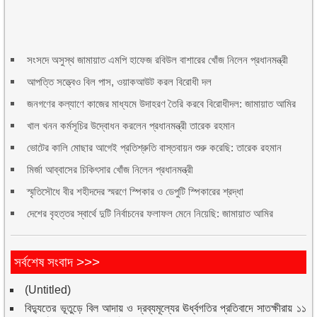
সংসদে অসুস্থ জামায়াত এমপি হাফেজ রবিউল বাশারের খোঁজ নিলেন প্রধানমন্ত্রী
আপত্তি সত্ত্বেও বিল পাস, ওয়াকআউট করল বিরোধী দল
জনগণের কল্যাণে কাজের মাধ্যমে উদাহরণ তৈরি করবে বিরোধীদল: জামায়াত আমির
খাল খনন কর্মসূচির উদ্বোধন করলেন প্রধানমন্ত্রী তারেক রহমান
ভোটের কালি মোছার আগেই প্রতিশ্রুতি বাস্তবায়ন শুরু করেছি: তারেক রহমান
মির্জা আব্বাসের চিকিৎসার খোঁজ নিলেন প্রধানমন্ত্রী
স্মৃতিসৌধে বীর শহীদদের স্মরণে স্পিকার ও ডেপুটি স্পিকারের শ্রদ্ধা
দেশের বৃহত্তর স্বার্থে দুটি নির্বাচনের ফলাফল মেনে নিয়েছি: জামায়াত আমির
সর্বশেষ সংবাদ >>>
(Untitled)
বিদ্যুতের ভূতুড়ে বিল আদায় ও দ্রব্যমূল্যের ঊর্ধ্বগতির প্রতিবাদে সাতক্ষীরায় ১১