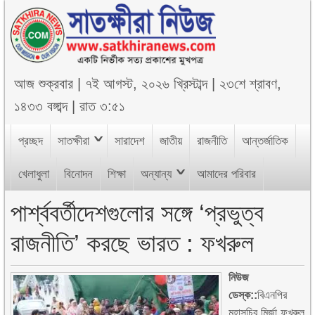
আজ
শুক্রবার
|
৭ই আগস্ট, ২০২৬ খ্রিস্টাব্দ
|
২৩শে শ্রাবণ,
১৪৩৩ বঙ্গাব্দ
|
রাত ৩:৫১
প্রচ্ছদ
সাতক্ষীরা
সারাদেশ
জাতীয়
রাজনীতি
আন্তর্জাতিক
খেলাধুলা
বিনোদন
শিক্ষা
অন্যান্য
আমাদের পরিবার
পার্শ্ববর্তীদেশগুলোর সঙ্গে ‘প্রভুত্ব
রাজনীতি’ করছে ভারত : ফখরুল
নিউজ
ডেস্ক::
বিএনপির
মহাসচিব মির্জা ফখরুল