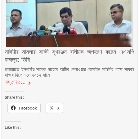
সাঈদীর মামলার সাক্ষী সুখরঞ্জন বালীকে অপহরণ করেন এএসপি
ফজলুর: ডিবি
জামায়াতে ইসলামীর সাবেক নায়েবে আমির দেলাওয়ার হোসাইন সাঈদীর পক্ষে সাফাই
সাক্ষ্য দিতে এসে ২০১২ সালে
বিস্তারিত…
Share this:
Facebook
X
Like this: