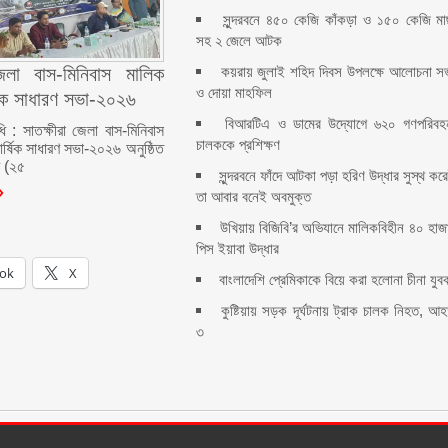
সুন্দরবনে ৪৫০ কেজি কাঁকড়া ও ১৫০ কেজি ম
সহ ২ জেলে আটক
কয়রায় জুলাই শহিদ দিবস উপলক্ষে আলোচনা স
জেলা বাস-মিনিবাস মালিক
ও দোয়া মাহফিল
ষিক সাধারণ সভা-২০২৬
বিআরটিএ ও ডামের উদ্যোগে ৬২০ গণপরিবহ
ধি : সাতক্ষীরা জেলা বাস-মিনিবাস
চালককে প্রশিক্ষণ
ার্ষিক সাধারণ সভা-২০২৬ অনুষ্ঠিত
র (২৫
সুন্দরবনে ফাঁদে আটকা পড়া হরিণ উদ্ধার সুস্থ কর
তা আবার বনেই অবমুক্ত
উখিয়ায় বিজিবি’র অভিযানে মালিকবিহীন ৪০ হাজ
পিস ইয়াবা উদ্ধার
ok
X
বাংলাদেশি প্রেমিকাকে বিয়ে করা হলোনা চীনা যুব
কুষ্টিয়ায় সড়ক দূর্ঘটনায় ট্রাক চালক নিহত, আ
৩