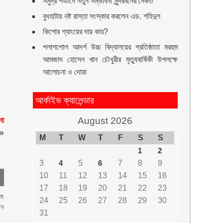
সমুদ্র পর্যটনে নতুন সম্ভাবনা সুন্দরবনের সৈকত
বুধহাটায় নষ্ট রাস্তা সংস্কার করলেন এড. শহিদুল
কিশোর গ্যাংয়ের দায় কার?
পলাশপোল আদর্শ উচ্চ বিদ্যালয়ের প্রতিষ্ঠাতা মরহুম
আমজাদ হোসেন খান চৌধুরীর মৃত্যুবার্ষিকী উপলক্ষে
আলোচনা ও দোয়া
আর্কাইভ ক্যালেন্ডার
August 2026
না
»
M
T
W
T
F
S
S
1
2
3
4
5
6
7
8
9
10
11
12
13
14
15
16
17
18
19
20
21
22
23
৭ম
24
25
26
27
28
29
30
ান
31