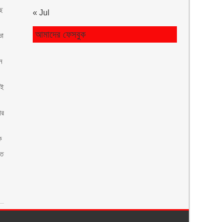
াছ
« Jul
আমাদের ফেসবুক
ভা
ন
েই
ার
ক
হত