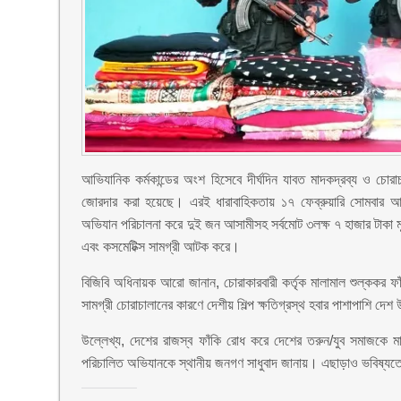
আভিযানিক কর্মকান্ডের অংশ হিসেবে দীর্ঘদিন যাবত মাদকদ্রব্য ও চোর
জোরদার করা হয়েছে। এরই ধারাবাহিকতায় ১৭ ফেব্রুয়ারি সোমবার আ
অভিযান পরিচালনা করে দুই জন আসামীসহ সর্বমোট ৩লক্ষ ৭ হাজার টাকা মূ
এবং কসমেটিক্স সামগ্রী আটক করে।
বিজিবি অধিনায়ক আরো জানান, চোরাকারবারী কর্তৃক মালামাল শুল্ককর ফ
সামগ্রী চোরাচালানের কারণে দেশীয় শিল্প ক্ষতিগ্রস্থ হবার পাশাপাশি দে
উল্লেখ্য, দেশের রাজস্ব ফাঁকি রোধ করে দেশের তরুন/যুব সমাজকে মা
পরিচালিত অভিযানকে স্থানীয় জনগণ সাধুবাদ জানায়। এছাড়াও ভবিষ্যত