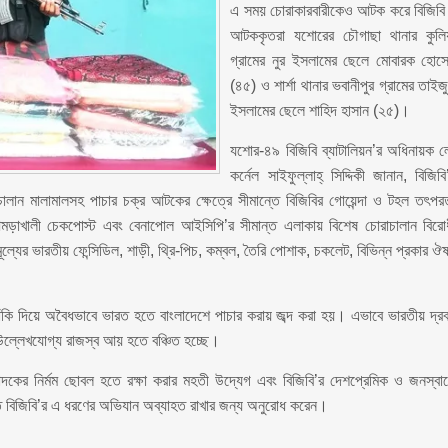
এ সময় চোরাকারবারীকেও আটক করে বিজিব
আটককৃতরা যশোরের চৌগাছা থানার কুলি
গ্রামের নুর ইসলামের ছেলে মোবারক হোস
(৪৫) ও শার্শা থানার ভবানীপুর গ্রামের তাইজ
ইসলামের ছেলে শাহিদ হাসান (২৫)।
যশোর-৪৯ বিজিবি ব্যাটালিয়ন’র অধিনায়ক ল
কর্নেল সাইফুল্লাহ্ সিদ্দিকী জানান, বিজিবি
াচালান মালামালসহ পাচার চক্র আটকের ক্ষেত্রে সীমান্তে বিজিবির গোয়েন্দা ও টহল তৎপর
মড়াখালী চেকপোস্ট এবং বেনাপোল আইসিপি’র সীমান্ত এলাকায় বিশেষ চোরাচালান বিরো
ল্যের ভারতীয় ফেন্সিডিল, শাড়ী, থ্রি-পিচ, কম্বল, তৈরি পোশাক, চকলেট, বিভিন্ন প্রকার ঔ
াঁকি দিয়ে অবৈধভাবে ভারত হতে বাংলাদেশে পাচার করায় জব্দ করা হয়। এভাবে ভারতীয় দ্রব
শ উল্লেখযোগ্য রাজস্ব আয় হতে বঞ্চিত হচ্ছে।
দকের নির্মম ছোবল হতে রক্ষা করার মহতী উদ্যেগ এবং বিজিবি’র দেশপ্রেমিক ও জনস্বার্
ে বিজিবি’র এ ধরণের অভিযান অব্যাহত রাখার জন্য অনুরোধ করেন।