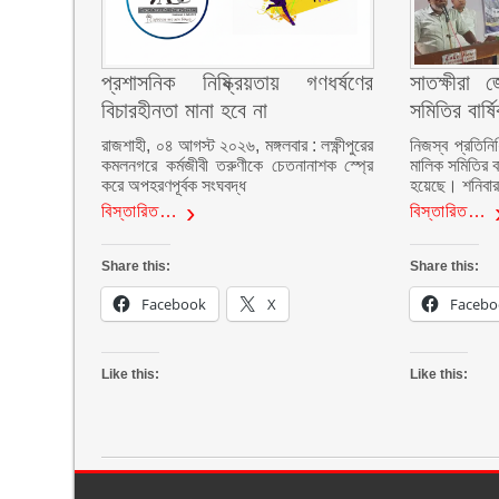
প্রশাসনিক নিষ্ক্রিয়তায় গণধর্ষণের
সাতক্ষীরা 
বিচারহীনতা মানা হবে না
সমিতির বার্
রাজশাহী, ০৪ আগস্ট ২০২৬, মঙ্গলবার : লক্ষ্ণীপুরের
নিজস্ব প্রতিনি
কমলনগরে কর্মজীবী তরুণীকে চেতনানাশক স্প্রে
মালিক সমিতির ব
করে অপহরণপূর্বক সংঘবদ্ধ
হয়েছে। শনিবা
বিস্তারিত…
বিস্তারিত…
Share this:
Share this:
Facebook
X
Facebo
Like this:
Like this: