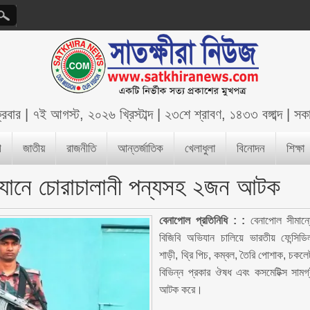
্রবার
|
৭ই আগস্ট, ২০২৬ খ্রিস্টাব্দ
|
২৩শে শ্রাবণ, ১৪৩৩ বঙ্গাব্দ
|
সক
শ
জাতীয়
রাজনীতি
আন্তর্জাতিক
খেলাধুলা
বিনোদন
শিক্ষা
িযানে চোরাচালানী পন্যসহ ২জন আটক
বেনাপোল প্রতিনিধি :
:
বেনাপোল সীমান্
বিজিবি অভিযান চালিয়ে ভারতীয় ফেন্সিডি
শাড়ী, থ্রি পিচ, কম্বল, তৈরি পোশাক, চকলে
বিভিন্ন প্রকার ঔষধ এবং কসমেটিক্স সামগ্
আটক করে।