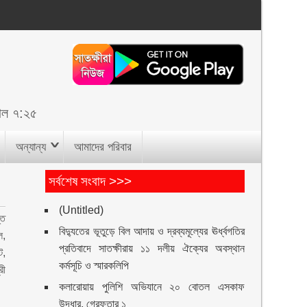
াল ৭:২৫
অন্যান্য
আমাদের পরিবার
সর্বশেষ সংবাদ >>>
(Untitled)
তে
বিদ্যুতের ভূতুড়ে বিল আদায় ও দ্রব্যমূল্যের ঊর্ধ্বগতির
ল,
প্রতিবাদে সাতক্ষীরায় ১১ দলীয় ঐক্যের অবস্থান
ট,
কর্মসূচি ও স্মারকলিপি
রী
কলারোয়ায় পুলিশি অভিযানে ২০ বোতল এসকাফ
উদ্ধার, গ্রেফতার ১