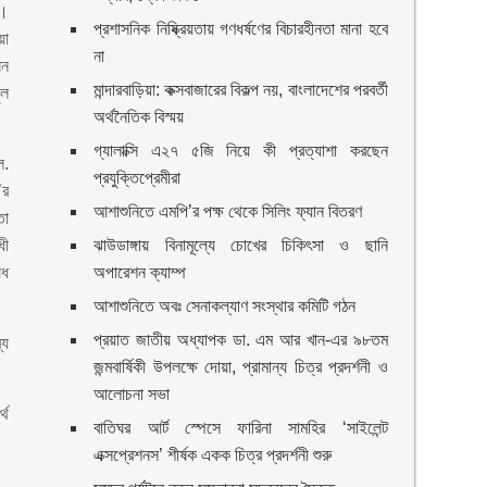
ি।
প্রশাসনিক নিষ্ক্রিয়তায় গণধর্ষণের বিচারহীনতা মানা হবে
য়া
না
েন
মান্দারবাড়িয়া: কক্সবাজারের বিকল্প নয়, বাংলাদেশের পরবর্তী
ুল
অর্থনৈতিক বিস্ময়
গ্যালাক্সি এ২৭ ৫জি নিয়ে কী প্রত্যাশা করছেন
ে.
প্রযুক্তিপ্রেমীরা
’র
আশাশুনিতে এমপি’র পক্ষ থেকে সিলিং ফ্যান বিতরণ
তা
ধী
ঝাউডাঙ্গায় বিনামূল্যে চোখের চিকিৎসা ও ছানি
ষধ
অপারেশন ক্যাম্প
আশাশুনিতে অবঃ সেনাকল্যাণ সংস্থার কমিটি গঠন
প্রয়াত জাতীয় অধ্যাপক ডা. এম আর খান-এর ৯৮তম
্য
জন্মবার্ষিকী উপলক্ষে দোয়া, প্রামান্য চিত্র প্রদর্শনী ও
আলোচনা সভা
থে
বাতিঘর আর্ট স্পেসে ফারিনা সামহির ‘সাইলেন্ট
এক্সপ্রেশনস’ শীর্ষক একক চিত্র প্রদর্শনী শুরু