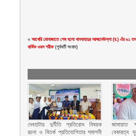
«
আখেরি মোনাজাতে শেষ হলো খানবাহাদুর আহ্ছানউল্লা (র.) এঁর ৬১ ত
বার্ষিক ওরস শরীফ
(পূর্ববর্তী সংবাদ)
দেবহাটায় দুর্নীতি প্রতিরোধ বিষয়ক
জামায়াত ক
রচনা ও বিতর্ক প্রতিযোগিতার সমাপনী
বেকারত্ব দ