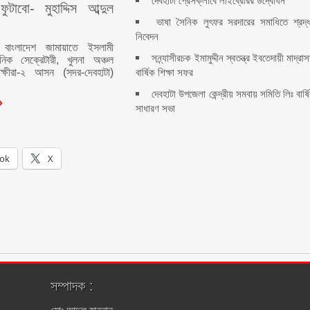
দেবহাটা প্রেসক্লাবে লাইব্রেরির উদ্বোধন
ুটাবো- মুহাদ্দিস আব্দুল
ভাষা সৈনিক লুৎফর সরদারের সমাধিতে শ্রদ্ধ
নিবেদন
 বাংলাদেশ জামায়াতে ইসলামী
সন্ন্যাসীরচক ইমামুদ্দীন স্বতন্ত্র ইবতেদায়ী মাদ্রাস
গঠনিক সেক্রেটারী, খুলনা অঞ্চল
বার্ষিক শিক্ষা সফর
ক্ষীরা-২ আসন (সদর-দেবহাটা)
দেবহাটা উপজেলা কেন্দ্রীয় সমবায় সমিতি লিঃ বার্ষ
সাধারণ সভা
ok
X
সম্পাদক :