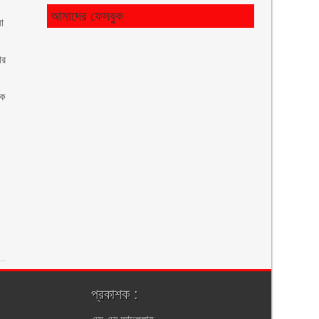
আমাদের ফেসবুক
া
ার
িক
প্রকাশক :