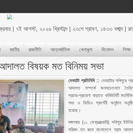
ক্রবার
|
৭ই আগস্ট, ২০২৬ খ্রিস্টাব্দ
|
২৩শে শ্রাবণ, ১৪৩৩ বঙ্গাব্দ
|
রা
শ
জাতীয়
রাজনীতি
আন্তর্জাতিক
খেলাধুলা
বিনোদন
শিক্ষা
ম আদালত বিষয়ক মত বিনিময় সভা
দেবহাটা প্রতিনিধি ::
দেবহাটার সখিপুরে গ্র
আদালত সম্পর্কে জনসচেতনতা তৈরি
প্রচার-প্রচারণা বাড়াতে কমিউনিটি মতবিনি
সভা ও ভিডিও প্রদর্শনী অনুষ্ঠান অনুষ্ঠ
হয়েছে।
মঙ্গলবার (১১ ফেব্রæয়ারি) সখিপুর ইউনি
পরিষদ হল রুমে বাংলাদেশে গ্রাম আদা