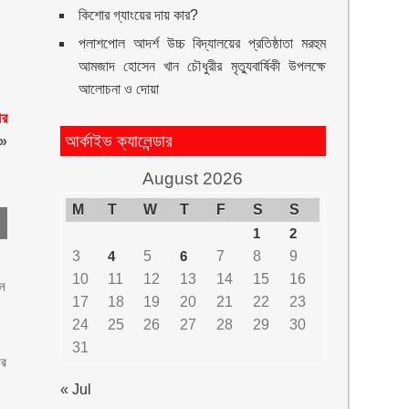
কিশোর গ্যাংয়ের দায় কার?
পলাশপোল আদর্শ উচ্চ বিদ্যালয়ের প্রতিষ্ঠাতা মরহুম
আমজাদ হোসেন খান চৌধুরীর মৃত্যুবার্ষিকী উপলক্ষে
আলোচনা ও দোয়া
ৌর
আর্কাইভ ক্যালেন্ডার
»
August 2026
M
T
W
T
F
S
S
1
2
3
4
5
6
7
8
9
10
11
12
13
14
15
16
েন
17
18
19
20
21
22
23
24
25
26
27
28
29
30
31
ার
« Jul