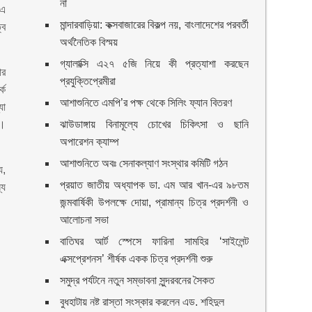
না
 এ
মান্দারবাড়িয়া: কক্সবাজারের বিকল্প নয়, বাংলাদেশের পরবর্তী
্ব
অর্থনৈতিক বিস্ময়
গ্যালাক্সি এ২৭ ৫জি নিয়ে কী প্রত্যাশা করছেন
ার
প্রযুক্তিপ্রেমীরা
কে
আশাশুনিতে এমপি’র পক্ষ থেকে সিলিং ফ্যান বিতরণ
যা
ন।
ঝাউডাঙ্গায় বিনামূল্যে চোখের চিকিৎসা ও ছানি
অপারেশন ক্যাম্প
আশাশুনিতে অবঃ সেনাকল্যাণ সংস্থার কমিটি গঠন
য,
প্রয়াত জাতীয় অধ্যাপক ডা. এম আর খান-এর ৯৮তম
্য
জন্মবার্ষিকী উপলক্ষে দোয়া, প্রামান্য চিত্র প্রদর্শনী ও
আলোচনা সভা
বাতিঘর আর্ট স্পেসে ফারিনা সামহির ‘সাইলেন্ট
এক্সপ্রেশনস’ শীর্ষক একক চিত্র প্রদর্শনী শুরু
সমুদ্র পর্যটনে নতুন সম্ভাবনা সুন্দরবনের সৈকত
বুধহাটায় নষ্ট রাস্তা সংস্কার করলেন এড. শহিদুল