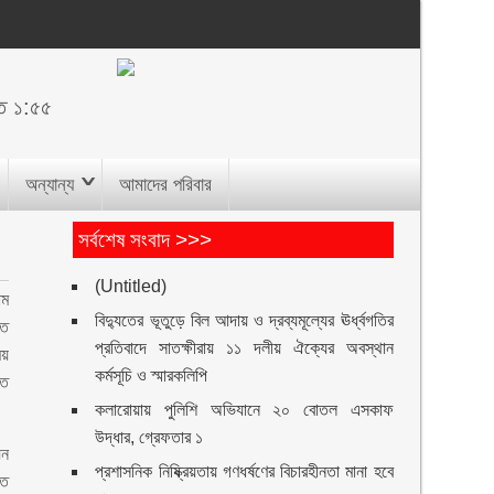
ত ১:৫৫
অন্যান্য
আমাদের পরিবার
সর্বশেষ সংবাদ >>>
(Untitled)
াম
বিদ্যুতের ভূতুড়ে বিল আদায় ও দ্রব্যমূল্যের ঊর্ধ্বগতির
তে
প্রতিবাদে সাতক্ষীরায় ১১ দলীয় ঐক্যের অবস্থান
ময়
কর্মসূচি ও স্মারকলিপি
িত
কলারোয়ায় পুলিশি অভিযানে ২০ বোতল এসকাফ
উদ্ধার, গ্রেফতার ১
য়ন
প্রশাসনিক নিষ্ক্রিয়তায় গণধর্ষণের বিচারহীনতা মানা হবে
লত