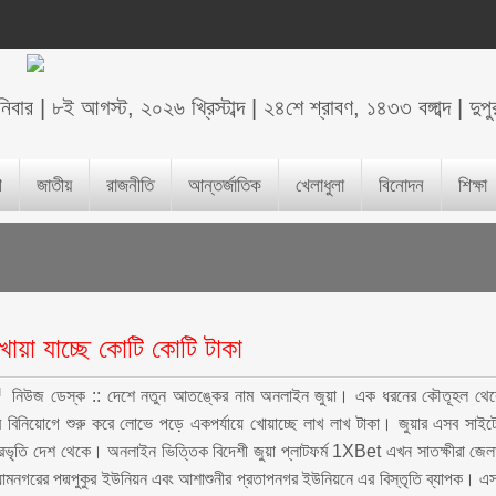
নিবার
|
৮ই আগস্ট, ২০২৬ খ্রিস্টাব্দ
|
২৪শে শ্রাবণ, ১৪৩৩ বঙ্গাব্দ
|
দুপ
শ
জাতীয়
রাজনীতি
আন্তর্জাতিক
খেলাধুলা
বিনোদন
শিক্ষা
োয়া যাচ্ছে কোটি কোটি টাকা
নিউজ ডেস্ক :: দেশে নতুন আতঙ্কের নাম অনলাইন জুয়া। এক ধরনের কৌতূহল থে
াকার বিনিয়োগে শুরু করে লোভে পড়ে একপর্যায়ে খোয়াচ্ছে লাখ লাখ টাকা। জুয়ার এসব সাইট
 প্রভৃতি দেশ থেকে। অনলাইন ভিত্তিক বিদেশী জুয়া প্লাটফর্ম 1XBet এখন সাতক্ষীরা জেল
যামনগরের পদ্মপুকুর ইউনিয়ন এবং আশাশুনীর প্রতাপনগর ইউনিয়নে এর বিস্তৃতি ব্যাপক। এ