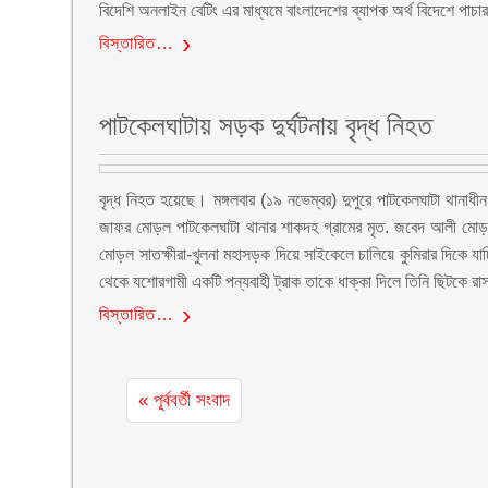
বিদেশি অনলাইন বেটিং এর মাধ্যমে বাংলাদেশের ব্যাপক অর্থ বিদেশে পাচার
বিস্তারিত…
পাটকেলঘাটায় সড়ক দুর্ঘটনায় বৃদ্ধ নিহত
বৃদ্ধ নিহত হয়েছে। মঙ্গলবার (১৯ নভেম্বর) দুপুরে পাটকেলঘাটা থানাধীন
জাফর মোড়ল পাটকেলঘাটা থানার শাকদহ গ্রামের মৃত. জবেদ আলী মোড়লের 
মোড়ল সাতক্ষীরা-খুলনা মহাসড়ক দিয়ে সাইকেলে চালিয়ে কুমিরার দিকে যাচ
থেকে যশোরগামী একটি পন্যবাহী ট্রাক তাকে ধাক্কা দিলে তিনি ছিটকে রাস্
বিস্তারিত…
« পূর্ববর্তী সংবাদ