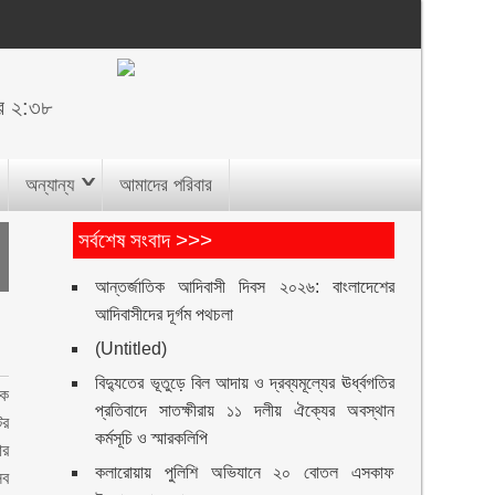
ুর ২:৩৮
অন্যান্য
আমাদের পরিবার
সর্বশেষ সংবাদ >>>
আন্তর্জাতিক আদিবাসী দিবস ২০২৬: বাংলাদেশের
আদিবাসীদের দূর্গম পথচলা
(Untitled)
বিদ্যুতের ভূতুড়ে বিল আদায় ও দ্রব্যমূল্যের ঊর্ধ্বগতির
কে
প্রতিবাদে সাতক্ষীরায় ১১ দলীয় ঐক্যের অবস্থান
ের
কর্মসূচি ও স্মারকলিপি
ার
কলারোয়ায় পুলিশি অভিযানে ২০ বোতল এসকাফ
সব