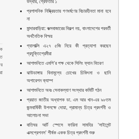
উদ্ধার, গ্রেফতার ১
প্রশাসনিক নিষ্ক্রিয়তায় গণধর্ষণের বিচারহীনতা মানা হবে
না
মান্দারবাড়িয়া: কক্সবাজারের বিকল্প নয়, বাংলাদেশের পরবর্তী
অর্থনৈতিক বিস্ময়
গ্যালাক্সি এ২৭ ৫জি নিয়ে কী প্রত্যাশা করছেন
এক
প্রযুক্তিপ্রেমীরা
হত
আশাশুনিতে এমপি’র পক্ষ থেকে সিলিং ফ্যান বিতরণ
ফর
রা
ঝাউডাঙ্গায় বিনামূল্যে চোখের চিকিৎসা ও ছানি
অপারেশন ক্যাম্প
আশাশুনিতে অবঃ সেনাকল্যাণ সংস্থার কমিটি গঠন
প্রয়াত জাতীয় অধ্যাপক ডা. এম আর খান-এর ৯৮তম
জন্মবার্ষিকী উপলক্ষে দোয়া, প্রামান্য চিত্র প্রদর্শনী ও
আলোচনা সভা
বাতিঘর আর্ট স্পেসে ফারিনা সামহির ‘সাইলেন্ট
এক্সপ্রেশনস’ শীর্ষক একক চিত্র প্রদর্শনী শুরু