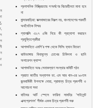
প্রশাসনিক নিষ্ক্রিয়তায় গণধর্ষণের বিচারহীনতা মানা হবে
এম
না
ফা
মান্দারবাড়িয়া: কক্সবাজারের বিকল্প নয়, বাংলাদেশের পরবর্তী
ু,
অর্থনৈতিক বিস্ময়
গ,
গ্যালাক্সি এ২৭ ৫জি নিয়ে কী প্রত্যাশা করছেন
াদ
প্রযুক্তিপ্রেমীরা
ুল
লী
আশাশুনিতে এমপি’র পক্ষ থেকে সিলিং ফ্যান বিতরণ
ান
ঝাউডাঙ্গায় বিনামূল্যে চোখের চিকিৎসা ও ছানি
১৫
অপারেশন ক্যাম্প
 ও
আশাশুনিতে অবঃ সেনাকল্যাণ সংস্থার কমিটি গঠন
প্রয়াত জাতীয় অধ্যাপক ডা. এম আর খান-এর ৯৮তম
জন্মবার্ষিকী উপলক্ষে দোয়া, প্রামান্য চিত্র প্রদর্শনী ও
আলোচনা সভা
বাতিঘর আর্ট স্পেসে ফারিনা সামহির ‘সাইলেন্ট
এক্সপ্রেশনস’ শীর্ষক একক চিত্র প্রদর্শনী শুরু