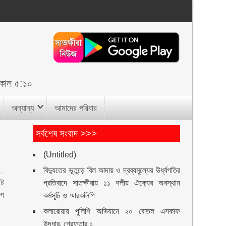
িকাল ৫:১০
অন্যান্য
আমাদের পরিবার
সর্বশেষ সংবাদ >>>
(Untitled)
বিদ্যুতের ভূতুড়ে বিল আদায় ও দ্রব্যমূল্যের ঊর্ধ্বগতির
্ট
প্রতিবাদে সাতক্ষীরায় ১১ দলীয় ঐক্যের অবস্থান
ীগ
কর্মসূচি ও স্মারকলিপি
কলারোয়ায় পুলিশি অভিযানে ২০ বোতল এসকাফ
উদ্ধার, গ্রেফতার ১