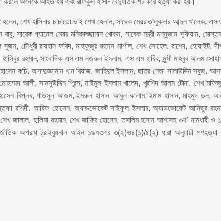
ামলা করলে অনেকে আহত হয় এবং রফিকুল হাসান বৈদ্যুতিক শর্ট করে হত্যা করা হয়।
রা হলেন, শেখ হাসিনার চাচাতো ভাই শেখ হেলাল, সাবেক মেয়র তালুকদার আব্দুল খালেক, এস
 বাবু, সাবেক প্যানেল মেয়র মনিররুজ্জামান খোকন, সাবেক মন্ত্রী মন্নুজান সুফিয়ান, মোস্ত
ুজন, চৌধুরী রায়হান ফরিদ, মাহফুজুর রহমান মার্শাল, শেখ সোহেল, রাশেদ, হোয়াইট, দীপ
 হাসিবুর রহমান, সাংবাদিক এস এম নজরুল ইসলাম, এস এম হাবিব, মুন্সী মাহবুব আলম সোহা
ুল হোসেন কচি, আসাদুজ্জামান খান রিয়াজ, জাহিদুল ইসলাম, ছাত্র নেতা সালাউদ্দিন সবুজ, আস
মোহাম্মদ আলী, সামসুউদ্দিন প্রিন্স, নাইমুল ইসলাম খালেদ, খুরশিদ আলম টোনা, শেখ মফিজ
 হোসেন বিপ্লব, গাউসুল আজম, ইমরুল হাসান, আবুল কালাম, ইমাম হাসান, মাহমুদ ডন, আ
স্তফা রশিদী, আরিফ হোসেন, অ্যাডভোকেট সাইফুল ইসলাম, অ্যাডভোকেট আনিছুর রহম
শেখ জালাল, হালিমা রহমান, শেখ জাকির হোসেন, তসলিম হাসান আশাসহ ৩শ’ নামধারী ও 
জাতিক অপরাধ ট্রাইব্যুনাল আইন ১৯৭৩এর ৩(২)ও৪(১)/৪(২) ধারা অনুযায়ী গণহত্যা