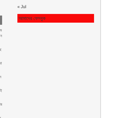
« Jul
আমাদের ফেসবুক
৭ম
ান
াছ
ভা
ন
েই
ার
ক