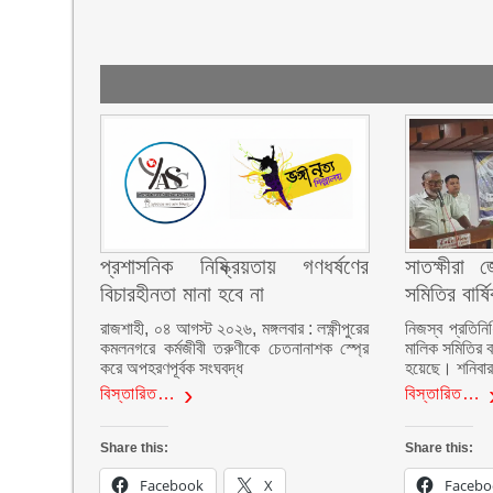
প্রশাসনিক নিষ্ক্রিয়তায় গণধর্ষণের
সাতক্ষীরা 
বিচারহীনতা মানা হবে না
সমিতির বার্
রাজশাহী, ০৪ আগস্ট ২০২৬, মঙ্গলবার : লক্ষ্ণীপুরের
নিজস্ব প্রতিনি
কমলনগরে কর্মজীবী তরুণীকে চেতনানাশক স্প্রে
মালিক সমিতির ব
করে অপহরণপূর্বক সংঘবদ্ধ
হয়েছে। শনিবা
বিস্তারিত…
বিস্তারিত…
Share this:
Share this:
Facebook
X
Facebo