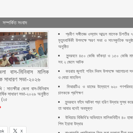
সম্পর্কিত সংবাদ
প্রবীণ সঙ্গীতজ্ঞ ওস্তাদ আব্দুল মালেক চিশতীর 
মৃত্যুবার্ষিকী উপলক্ষে স্মরণ সভা ও সাংস্কৃতিক অনুষ্ঠ
অনুষ্ঠিত
সুন্দরবনে ৪৫০ কেজি কাঁকড়া ও ১৫০ কেজি ম
সহ ২ জেলে আটক
কয়রায় জুলাই শহিদ দিবস উপলক্ষে আলোচনা স
জেলা বাস-মিনিবাস মালিক
ও দোয়া মাহফিল
ষিক সাধারণ সভা-২০২৬
বিআরটিএ ও ডামের উদ্যোগে ৬২০ গণপরিবহ
ধি : সাতক্ষীরা জেলা বাস-মিনিবাস
চালককে প্রশিক্ষণ
ার্ষিক সাধারণ সভা-২০২৬ অনুষ্ঠিত
র (২৫
সুন্দরবনে ফাঁদে আটকা পড়া হরিণ উদ্ধার সুস্থ কর
তা আবার বনেই অবমুক্ত
উখিয়ায় বিজিবি’র অভিযানে মালিকবিহীন ৪০ হাজ
পিস ইয়াবা উদ্ধার
ok
X
বাংলাদেশি প্রেমিকাকে বিয়ে করা হলোনা চীনা যুব