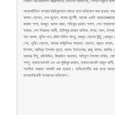
সেখানে আওয়ামীলীগ সন্ত্রাসীদের নেতাদের প্রকাশ্যে, গোপনে হুকুমে হ
আন্তর্জাতিক অপরাধ ট্রাইব্যুনালে যাদের নামে অভিযোগ করা হয়েছে তা
কামাল হোসেন, শেখ জুয়েল, সালাম মুর্শেদী, সাবেক এমপি আক্তারুজ্জামান
কামাল পাশা, মাখছুদ আলম খাজা, শফিকুর রহমান পলাশ, শেখ শাহজালাল স
ফারুক, বেগ লিয়াকত আলী, হাফিজুর রহমান হাফিজ, সাগর, পরশ, ঐশ্বর্য,
শাহ আলম, সুনিল দাশ, রকিব উদ্দিন পান্নু, মকবুল হোসেন মিন্টু, নেয়াম
শেখ, তুহিন হোসেন, সাবেক কাউন্সিলর শাহাদাত হোসেন, আব্দুস সালাম, 
ইসলাম, আমিনুল ইসলাম মুন্না, হাসান ইফতেখার, রাজু হাসান, জাকির
আকবর টিপু, রফিউদ্দিন, জিয়াউল আহসান, সাইফুল ইসলাম ফকির, মো
পপলু, অ্যাডভোকেট এস এম মুজিবুর রহমান, অ্যাডভোকেট আয়ুব আলী, 
শতাধিক অজ্ঞাত আসামি করা হয়েছে। অভিযোগটির ধারা হলো আন্তর্
মানবতাবিরোধী অপরাধের অভিযোগ।