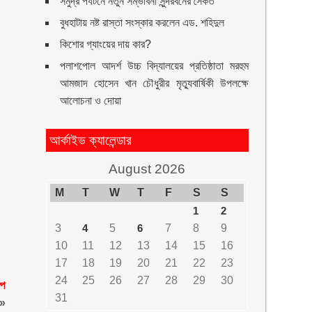
সমুদ্র পর্যটনে নতুন সম্ভাবনা সুন্দরবনের সৈকত
বুধহাটায় নষ্ট রাস্তা সংস্কার করলেন এড. শহিদুল
কিশোর গ্যাংয়ের দায় কার?
পলাশপোল আদর্শ উচ্চ বিদ্যালয়ের প্রতিষ্ঠাতা মরহুম
আমজাদ হোসেন খান চৌধুরীর মৃত্যুবার্ষিকী উপলক্ষে
আলোচনা ও দোয়া
আর্কাইভ ক্যালেন্ডার
August 2026
M
T
W
T
F
S
S
1
2
3
4
5
6
7
8
9
10
11
12
13
14
15
16
17
18
19
20
21
22
23
24
25
26
27
28
29
30
্প
31
»