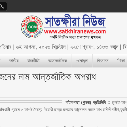
্পতিবার
|
৬ই আগস্ট, ২০২৬ খ্রিস্টাব্দ
|
২২শে শ্রাবণ, ১৪৩৩ বঙ্গাব্দ
|
ব
শ
জাতীয়
রাজনীতি
আন্তর্জাতিক
খেলাধুলা
বিনোদন
শিক্ষা
জনের নাম আন্তর্জাতিক অপরাধ
পাইকগাছা (খুলনা) প্রতিনিধি ::
জুলাই-আগষ
াঁদখালী গ্রামে ৫ আগষ্ট বৈষম্য বিরোধী ছাত্র-জনতার আন্দোলন দমনে আওয়ামীলীগলীগ,যুবল