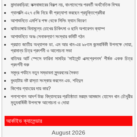
মান্দারবাড়িয়া: কক্সবাজারের বিকল্প নয়, বাংলাদেশের পরবর্তী অর্থনৈতিক বিস্ময়
গ্যালাক্সি এ২৭ ৫জি নিয়ে কী প্রত্যাশা করছেন প্রযুক্তিপ্রেমীরা
আশাশুনিতে এমপি’র পক্ষ থেকে সিলিং ফ্যান বিতরণ
ঝাউডাঙ্গায় বিনামূল্যে চোখের চিকিৎসা ও ছানি অপারেশন ক্যাম্প
আশাশুনিতে অবঃ সেনাকল্যাণ সংস্থার কমিটি গঠন
প্রয়াত জাতীয় অধ্যাপক ডা. এম আর খান-এর ৯৮তম জন্মবার্ষিকী উপলক্ষে দোয়া,
প্রামান্য চিত্র প্রদর্শনী ও আলোচনা সভা
বাতিঘর আর্ট স্পেসে ফারিনা সামহির ‘সাইলেন্ট এক্সপ্রেশনস’ শীর্ষক একক চিত্র
প্রদর্শনী শুরু
সমুদ্র পর্যটনে নতুন সম্ভাবনা সুন্দরবনের সৈকত
বুধহাটায় নষ্ট রাস্তা সংস্কার করলেন এড. শহিদুল
কিশোর গ্যাংয়ের দায় কার?
পলাশপোল আদর্শ উচ্চ বিদ্যালয়ের প্রতিষ্ঠাতা মরহুম আমজাদ হোসেন খান চৌধুরীর
মৃত্যুবার্ষিকী উপলক্ষে আলোচনা ও দোয়া
আর্কাইভ ক্যালেন্ডার
August 2026