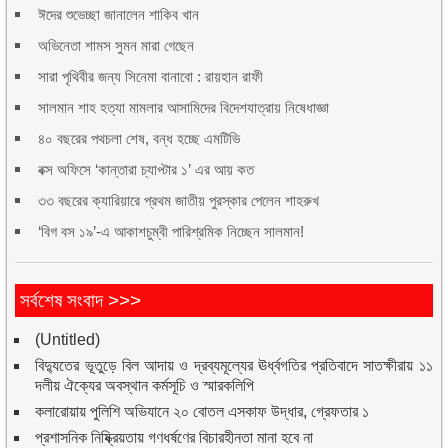
ঈদের শুভেচ্ছা জানালেন শাকিব খান
অভিনেতা শামস সুমন মারা গেছেন
সারা পৃথিবীর জন্য সিনেমা বানাবো : রায়হান রাফী
সালমান শাহ হত্যা মামলার আসামিদের বিদেশযাত্রায় নিষেধাজ্ঞা
৪০ বছরের পথচলা শেষ, বন্ধ হচ্ছে এমটিভি
বক্স অফিসে ‘কান্তারা চ্যাপ্টার ১’ এর আয় কত
৩৩ বছরের ক্যারিয়ারে প্রথম জাতীয় পুরস্কার পেলেন শাহরুখ
‘বিগ বস ১৯’-এ আকাশচুম্বী পারিশ্রমিক নিচ্ছেন সালমান!
সর্বশেষ সংবাদ >>>
(Untitled)
বিদ্যুতের ভূতুড়ে বিল আদায় ও দ্রব্যমূল্যের ঊর্ধ্বগতির প্রতিবাদে সাতক্ষীরায় ১১
দলীয় ঐক্যের অবস্থান কর্মসূচি ও স্মারকলিপি
কলারোয়ায় পুলিশি অভিযানে ২০ বোতল এসকাফ উদ্ধার, গ্রেফতার ১
প্রশাসনিক নিষ্ক্রিয়তায় গণধর্ষণের বিচারহীনতা মানা হবে না