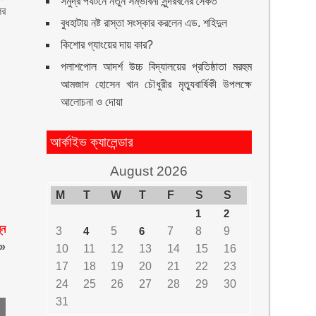
সমুদ্র পর্যটনে নতুন সম্ভাবনা সুন্দরবনের সৈকত
ের
বুধহাটায় নষ্ট রাস্তা সংস্কার করলেন এড. শহিদুল
কিশোর গ্যাংয়ের দায় কার?
পলাশপোল আদর্শ উচ্চ বিদ্যালয়ের প্রতিষ্ঠাতা মরহুম
আমজাদ হোসেন খান চৌধুরীর মৃত্যুবার্ষিকী উপলক্ষে
আলোচনা ও দোয়া
আর্কাইভ ক্যালেন্ডার
August 2026
M
T
W
T
F
S
S
1
2
্ন
3
4
5
6
7
8
9
»
10
11
12
13
14
15
16
17
18
19
20
21
22
23
24
25
26
27
28
29
30
31