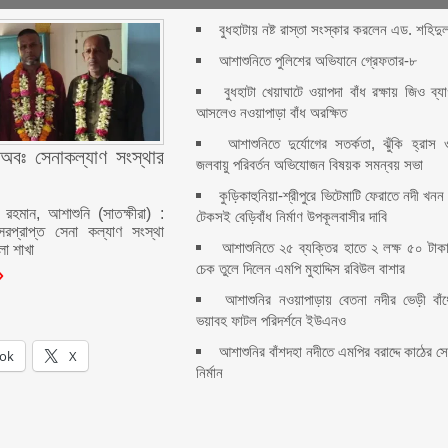
বুধহাটায় নষ্ট রাস্তা সংস্কার করলেন এড. শহিদু
আশাশুনিতে পুলিশের অভিযানে গ্রেফতার-৮
বুধহাটা খেয়াঘাটে ওয়াপদা বাঁধ রক্ষায় জিও ব্য
আসলেও নওয়াপাড়া বাঁধ অরক্ষিত
আশাশুনিতে দুর্যোগের সতর্কতা, ঝুঁকি হ্রাস 
অবঃ সেনাকল্যাণ সংস্থার
জলবায়ু পরিবর্তন অভিযোজন বিষয়ক সমন্বয় সভা
কুড়িকাহুনিয়া-শ্রীপুরে ভিটেমাটি ফেরাতে নদী খনন
 রহমান, আশাশুনি (সাতক্ষীরা) :
টেকসই বেড়িবাঁধ নির্মাণ উপকূলবাসীর দাবি
রপ্রাপ্ত সেনা কল্যাণ সংস্থা
আশাশুনিতে ২৫ ব্যক্তির হাতে ২ লক্ষ ৫০ টাক
া শাখা
চেক তুলে দিলেন এমপি মুহাদ্দিস রবিউল বাশার
আশাশুনির নওয়াপাড়ায় বেতনা নদীর ভেড়ী বাঁধ
ভয়াবহ ফাটল পরিদর্শনে ইউএনও
আশাশুনির বাঁশদহা নদীতে এমপির বরাদ্দে কাঠের সে
ok
X
নির্মান