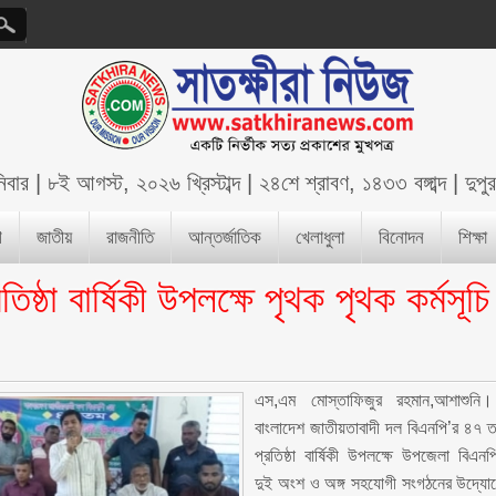
িবার
|
৮ই আগস্ট, ২০২৬ খ্রিস্টাব্দ
|
২৪শে শ্রাবণ, ১৪৩৩ বঙ্গাব্দ
|
দুপ
শ
জাতীয়
রাজনীতি
আন্তর্জাতিক
খেলাধুলা
বিনোদন
শিক্ষা
্ঠা বার্ষিকী উপলক্ষে পৃথক পৃথক কর্মসূচি
এস,এম মোস্তাফিজুর রহমান,আশাশুনি
বাংলাদেশ জাতীয়তাবাদী দল বিএনপি’র ৪৭ 
প্রতিষ্ঠা বার্ষিকী উপলক্ষে উপজেলা বিএনপ
দুই অংশ ও অঙ্গ সহযোগী সংগঠনের উদ্যো