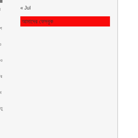
« Jul
ল
আমাদের ফেসবুক
াগ
ও
 ও
ার
ে
তু