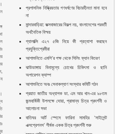
ে।
প্রশাসনিক নিষ্ক্রিয়তায় গণধর্ষণের বিচারহীনতা মানা হবে
লন
না
মান্দারবাড়িয়া: কক্সবাজারের বিকল্প নয়, বাংলাদেশের পরবর্তী
্গ
অর্থনৈতিক বিস্ময়
ধা
ুল
গ্যালাক্সি এ২৭ ৫জি নিয়ে কী প্রত্যাশা করছেন
আঃ
প্রযুক্তিপ্রেমীরা
ের
আশাশুনিতে এমপি’র পক্ষ থেকে সিলিং ফ্যান বিতরণ
ের
ঝাউডাঙ্গায় বিনামূল্যে চোখের চিকিৎসা ও ছানি
ন,
অপারেশন ক্যাম্প
িব
আশাশুনিতে অবঃ সেনাকল্যাণ সংস্থার কমিটি গঠন
প্রয়াত জাতীয় অধ্যাপক ডা. এম আর খান-এর ৯৮তম
ে।
জন্মবার্ষিকী উপলক্ষে দোয়া, প্রামান্য চিত্র প্রদর্শনী ও
বে
আলোচনা সভা
তি
ির
বাতিঘর আর্ট স্পেসে ফারিনা সামহির ‘সাইলেন্ট
আঃ
এক্সপ্রেশনস’ শীর্ষক একক চিত্র প্রদর্শনী শুরু
ুর