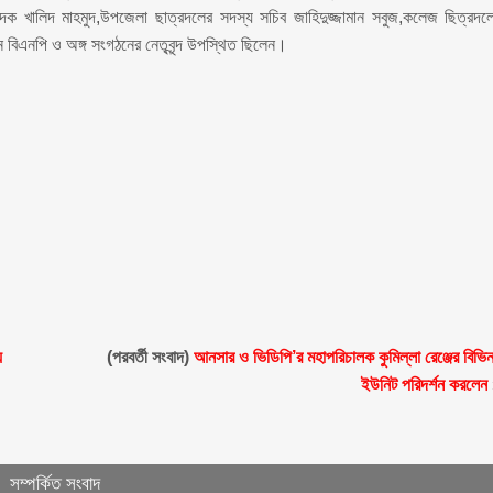
দক খালিদ মাহমুদ,উপজেলা ছাত্রদলের সদস্য সচিব জাহিদুজ্জামান সবুজ,কলেজ ছিত্রদল
িএনপি ও অঙ্গ সংগঠনের নেতৃবৃন্দ উপস্থিত ছিলেন।
়
(পরবর্তী সংবাদ)
আনসার ও ভিডিপি’র মহাপরিচালক কুমিল্লা রেঞ্জের বিভিন
ইউনিট পরিদর্শন করলেন
সম্পর্কিত সংবাদ