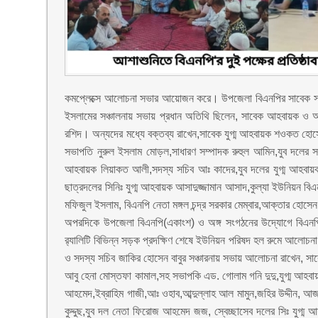
কমপ্লেক্সে আলোচনা সভার আয়োজন করে। উপজেলা বিএনপির সাবেক সদস্য
ইসলামের সঞ্চালনায় সভায় প্রধান অতিথি ছিলেন, সাবেক আহবায়ক ও আনু
রশিদ। অন্যদের মধ্যে বক্তব্য রাখেন,সাবেক যুগ্ম আহবায়ক শওকত হ
সভাপতি নুরুল ইসলাম মোড়ল,সাধারণ সম্পাদক রুহুল আমিন,যুব দলের স
আহবায়ক লিয়াকত আলী,সদস্য সচিব আঃ কাদের,যুব দলের যুগ্ম আহবায়ক
ছাত্রদলের সিনিঃ যুগ্ম আহবায়ক আসাদুজ্জামান আসাদ,কুল্যা ইউনিয়ন 
মফিজুল ইসলাম, বিএনপি নেতা মঙ্গল চন্দ্র সরকার মেম্বার,আক্তার হো
অপরদিকে উপজেলা বিএনপি(একাংশ) ও অঙ্গ সংগঠনের উদ্যোগে বিএনপির 
র‍্যালিটি বিভিন্ন সড়ক প্রদক্ষিণ শেষে ইউনিয়ন পরিষদ হল রুমে আলো
ও সদস্য সচিব জাকির হোসেন বাবুর সঞ্চারনায় সভায় আলোচনা রাখেন, 
আবু হেনা মোস্তফা কামাল,সহ সভাপকি এড. গোলাম গনি দুদু,যুগ্ম আহবায়ক
আহমেদ,ইব্রাহিম গাজী,আঃ ওহাব,আব্দুল্লাহ আল মামুন,জহির উদ্দী
কুদ্দুছ,যুব দল নেতা ফিরোজ আহমেদ জজ, স্বেচ্ছাসেব দলের সিঃ যুগ্ম 