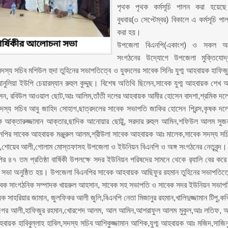
পৃথক পৃথক কর্মসূচি পালন করা হয়েছ
বুধবার(৩ সেপ্টেম্বর) বিকালে এ কর্মসূচি পা
করা হয়।
উপজেলা বিএনপি(একাংশ) ও সকল অঙ
সংগঠনের উদ্যোগে উপজেলা মুক্তিযোদ্
 সচিব মশিউল হুদা তুহিনের সভাপতিত্বে ও যুবদলের সাবেক সিনিঃ যুগ্ম আহবায়ক হাফিজ
লিয়া ইউপি চেয়ারম্যান রুহুল কুদ্দুছ। বিশেষ অতিথি ছিলেন,সাবেক যুগ্ম আহবায়ক শেখ 
োসেন, রবিউল আওয়াল ছোট,আঃ আলিম,তাঁতী দলের আহবায়ক আমীর হোসেন বাদশা,শ্রমিক দল
দস্য সচিব আবু জাহিদ সোহাগ,ছাত্রদলের সাবেক সভাপতি জাকির হোসেন প্রিন্স,কৃষক দল
 আক্তারুজ্জামান আক্তার,ছাদিক আনোয়ার ছোট্টু, সরদার রুহুল আমিন,শফিউল আলম সুজ
বিএনপির সাবেক আহবায়ক মঞ্জুরুল আলম,শ্রীউলা সাবেক আহবায়ক আঃ মালেক,সাবেক সদস্য সচ
সেন,শোয়েব আলী,গোলাম মোস্তফাসহ উপজেলা ও ইউনিয়ন বিএনপি ও অঙ্গ সংগঠনের নেতৃবৃন্দ।
৪৭ তম প্রতিষ্ঠা বার্ষিকী উপলক্ষে সদর ইউনিয়ন পরিষদের সামনে থেকে র‍্যালি বের কর
চনা সভা অনুষ্ঠিত হয়। উপজেলা বিএনপির সাবেক আহবায়ক আছিফুর রহমান তুহিনের সভাপতিত্
সাবেক সাংগঠনিক সম্পাদক খায়রুল আহসান, সাবেক সহ সভাপতি ও সাবেক সদর ইউনিয়ন সভাপ
 সাহরিয়ার জামান, জুলফিকর আলী জুলি,বিএনপি নেতা মিজানুর রহমান,খালিদুজ্জামান টিপু,কব
ন, আজগর আলী,হাফিজুর রহমান,খোরশেদ আলম, আল আমিন,আশরাফুল আলম মুকুল,আঃ লতিফ, 
আহবায়ক হাবিবুল্লাহ হাবিল,সদস্য সচিব আশিকুজ্জামান আশিক,যুগ্ম আহবায়ক আঃ মজিদ,সাজিন