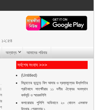
ুর ১২:৫৪
অন্যান্য
আমাদের পরিবার
সর্বশেষ সংবাদ >>>
(Untitled)
বিদ্যুতের ভূতুড়ে বিল আদায় ও দ্রব্যমূল্যের ঊর্ধ্বগতির
।।
প্রতিবাদে সাতক্ষীরায় ১১ দলীয় ঐক্যের অবস্থান
তম
কর্মসূচি ও স্মারকলিপি
ির
কলারোয়ায় পুলিশি অভিযানে ২০ বোতল এসকাফ
গে
উদ্ধার, গ্রেফতার ১