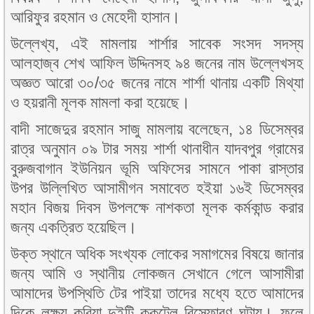
আরিফুর রহমান ও মেহেদী হাসান।
উল্লেখ্য, এই মামলায় শার্শার সাবেক সংসদ সদস্য
আলহাজ্ব শেখ আফিল উদ্দিনসহ ৯৪ জনের নাম উল্লেখসহ
অজ্ঞত আরো ৩০/৩৫ জনের নামে শার্শা থানায় একটি মিথ্যা
ও হয়রানী মূলক মামলা করা হয়েছে।
বাদী সাজেদুর রহমান সাজু মামলায় বলেছেন, ১৪ ডিসেম্বর
রাত্র অনুমান ০৯ টার সময় শার্শা থানাধীন যাদবপুর গ্রামের
বুরুজবাগান ইউনিয়ন ভূমি অফিসের সামনে পাকা রাস্তার
উপর উল্লিখিত আসামীগন সমাবেত হইয়া ১৬ই ডিসেম্বর
মহান বিজয় দিবস উপলক্ষে নাশকতা মূলক কর্মকান্ড করার
জন্য একত্রিত হয়েছিল।
উক্ত স্থানে অধিক সংখ্যক লোকের সমাগমের বিষয়ে জানার
জন্য আমি ও স্থানীয় লোকজন সেখানে গেলে আসামীরা
আমাদের উপস্থিতি টের পাইয়া তাদের মধ্যে হতে আমাদের
দিকে লক্ষ্য করিয়া দুইটি ককটেল বিস্ফোরণ ঘটায়। ফলে