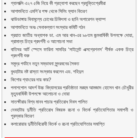
গ্যালাক্সি এ২৭ ৫জি নিয়ে কী প্রত্যাশা করছেন প্রযুক্তিপ্রেমীরা
আশাশুনিতে এমপি’র পক্ষ থেকে সিলিং ফ্যান বিতরণ
ঝাউডাঙ্গায় বিনামূল্যে চোখের চিকিৎসা ও ছানি অপারেশন ক্যাম্প
আশাশুনিতে অবঃ সেনাকল্যাণ সংস্থার কমিটি গঠন
প্রয়াত জাতীয় অধ্যাপক ডা. এম আর খান-এর ৯৮তম জন্মবার্ষিকী উপলক্ষে দোয়া,
প্রামান্য চিত্র প্রদর্শনী ও আলোচনা সভা
বাতিঘর আর্ট স্পেসে ফারিনা সামহির ‘সাইলেন্ট এক্সপ্রেশনস’ শীর্ষক একক চিত্র
প্রদর্শনী শুরু
সমুদ্র পর্যটনে নতুন সম্ভাবনা সুন্দরবনের সৈকত
বুধহাটায় নষ্ট রাস্তা সংস্কার করলেন এড. শহিদুল
কিশোর গ্যাংয়ের দায় কার?
পলাশপোল আদর্শ উচ্চ বিদ্যালয়ের প্রতিষ্ঠাতা মরহুম আমজাদ হোসেন খান চৌধুরীর
মৃত্যুবার্ষিকী উপলক্ষে আলোচনা ও দোয়া
সাতক্ষীরায় বিশ্ব মানব পাচার প্রতিরোধ দিবস পালিত
দেবহাটায় দুর্নীতি প্রতিরোধ বিষয়ক রচনা ও বিতর্ক প্রতিযোগিতার সমাপনী ও
পুরস্কার বিতরণ
কলারোয়ায় দুর্নীতিবিরোধী বিতর্ক ও রচনা প্রতিযোগিতার সমাপ্তি