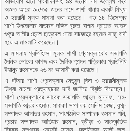
অভিযোগ এনে সাংবাদিকসহ ৯৪ জনের নাম উল্লেখ করে
অজ্ঞত আরো ৩০/৩৫ জনের নামে শার্শা থানায় একটি মিথ্যা
ও হয়রানী মূলক মামলা করা হয়েছে। গত ১৪ ডিসেম্বর
শার্শা উপজেলার নাভারন দক্ষিন বুরুজ বাগান গ্রামের আব্দুস
শুকুর আলীর ছেলে ছাত্রদল নেতা সাজেদুর রহমান সাজু বাদী
হয়ে এ মামলাটি করেছেন।
এ মামলায় প্রতিহিংসা মূলক শার্শা প্রেসক্লাবে’র সভাপতি
দৈনিক ভোরের কাগজ এবং দৈনিক স্পন্দন পত্রিকার প্রতিনিধি
ইয়ানুর রহমানকে ২৬ নং আসামী করা হয়েছে।
এ ঘটনায় শার্শা প্রেসক্লাব নেতৃবৃন্দ নিন্দা ও হয়রানীমূলক
মিথ্যা মামলা প্রত্যাহারের দাবি জানিয়ে বিবৃতি দিয়েছেন।
শার্শা প্রেসক্লাবের সাবেক সভাপতি আব্দুল মুন্নাফ, সহ-
সভাপতি আব্দুর রহমান, সাধারণ সম্পাদক সেলিম রেজা, যুগ্ম-
সম্পাদক আসাদুর রহমান, সাংগঠনিক সম্পাদক ওসমান গনি,
প্রচার সম্পাদক আতিয়ার রহমান, ক্রীড়া ও সাংস্কৃতিক
বিষয়ক সম্পাদক মেহেদী হাসান, জুলফিকার আলী জুলু,