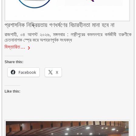
প্রশাসনিক নিষ্ক্রিয়তায় গণধর্ষণের বিচারহীনতা মানা হবে না
রাজশাহী, ০৪ আগস্ট ২০২৬, মঙ্গলবার : লক্ষ্ণীপুরের কমলনগরে কর্মজীবী তরুণীকে
চেতনানাশক স্প্রে করে অপহরণপূর্বক সংঘবদ্ধ
বিস্তারিত…
Share this:
Facebook
X
Like this: