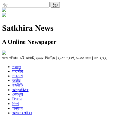
Satkhira News
A Online Newspaper
আজ
শনিবার
|
৮ই আগস্ট, ২০২৬ খ্রিস্টাব্দ
|
২৪শে শ্রাবণ, ১৪৩৩ বঙ্গাব্দ
|
রাত ২:২২
প্রচ্ছদ
সাতক্ষীরা
সারাদেশ
জাতীয়
রাজনীতি
আন্তর্জাতিক
খেলাধুলা
বিনোদন
শিক্ষা
অন্যান্য
আমাদের পরিবার