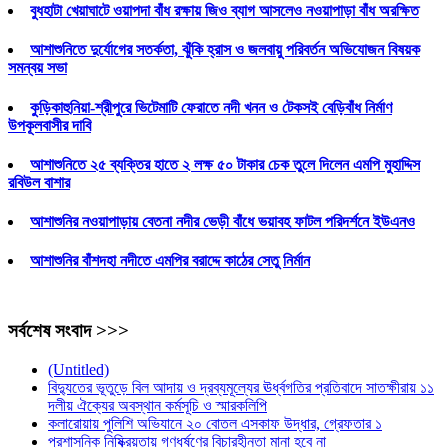
বুধহাটা খেয়াঘাটে ওয়াপদা বাঁধ রক্ষায় জিও ব্যাগ আসলেও নওয়াপাড়া বাঁধ অরক্ষিত
আশাশুনিতে দুর্যোগের সতর্কতা, ঝুঁকি হ্রাস ও জলবায়ু পরিবর্তন অভিযোজন বিষয়ক
সমন্বয় সভা
কুড়িকাহুনিয়া-শ্রীপুরে ভিটেমাটি ফেরাতে নদী খনন ও টেকসই বেড়িবাঁধ নির্মাণ
উপকূলবাসীর দাবি
আশাশুনিতে ২৫ ব্যক্তির হাতে ২ লক্ষ ৫০ টাকার চেক তুলে দিলেন এমপি মুহাদ্দিস
রবিউল বাশার
আশাশুনির নওয়াপাড়ায় বেতনা নদীর ভেড়ী বাঁধে ভয়াবহ ফাটল পরিদর্শনে ইউএনও
আশাশুনির বাঁশদহা নদীতে এমপির বরাদ্দে কাঠের সেতু নির্মান
সর্বশেষ সংবাদ >>>
(Untitled)
বিদ্যুতের ভূতুড়ে বিল আদায় ও দ্রব্যমূল্যের ঊর্ধ্বগতির প্রতিবাদে সাতক্ষীরায় ১১
দলীয় ঐক্যের অবস্থান কর্মসূচি ও স্মারকলিপি
কলারোয়ায় পুলিশি অভিযানে ২০ বোতল এসকাফ উদ্ধার, গ্রেফতার ১
প্রশাসনিক নিষ্ক্রিয়তায় গণধর্ষণের বিচারহীনতা মানা হবে না