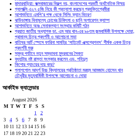
মান্দারবাড়িয়া: কক্সবাজারের বিকল্প নয়, বাংলাদেশের পরবর্তী অর্থনৈতিক বিস্ময়
গ্যালাক্সি এ২৭ ৫জি নিয়ে কী প্রত্যাশা করছেন প্রযুক্তিপ্রেমীরা
আশাশুনিতে এমপি’র পক্ষ থেকে সিলিং ফ্যান বিতরণ
ঝাউডাঙ্গায় বিনামূল্যে চোখের চিকিৎসা ও ছানি অপারেশন ক্যাম্প
আশাশুনিতে অবঃ সেনাকল্যাণ সংস্থার কমিটি গঠন
প্রয়াত জাতীয় অধ্যাপক ডা. এম আর খান-এর ৯৮তম জন্মবার্ষিকী উপলক্ষে দোয়া,
প্রামান্য চিত্র প্রদর্শনী ও আলোচনা সভা
বাতিঘর আর্ট স্পেসে ফারিনা সামহির ‘সাইলেন্ট এক্সপ্রেশনস’ শীর্ষক একক চিত্র
প্রদর্শনী শুরু
সমুদ্র পর্যটনে নতুন সম্ভাবনা সুন্দরবনের সৈকত
বুধহাটায় নষ্ট রাস্তা সংস্কার করলেন এড. শহিদুল
কিশোর গ্যাংয়ের দায় কার?
পলাশপোল আদর্শ উচ্চ বিদ্যালয়ের প্রতিষ্ঠাতা মরহুম আমজাদ হোসেন খান
চৌধুরীর মৃত্যুবার্ষিকী উপলক্ষে আলোচনা ও দোয়া
আর্কাইভ ক্যালেন্ডার
August 2026
M
T
W
T
F
S
S
1
2
3
4
5
6
7
8
9
10
11
12
13
14
15
16
17
18
19
20
21
22
23