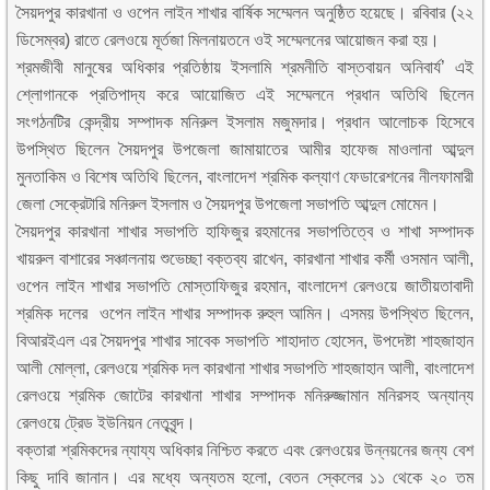
সৈয়দপুর কারখানা ও ওপেন লাইন শাখার বার্ষিক সম্মেলন অনুষ্ঠিত হয়েছে। রবিবার (২২
ডিসেম্বর) রাতে রেলওয়ে মূর্তজা মিলনায়তনে ওই সম্মেলনের আয়োজন করা হয়।
শ্রমজীবী মানুষের অধিকার প্রতিষ্ঠায় ইসলামি শ্রমনীতি বাস্তবায়ন অনিবার্য’ এই
শ্লোগানকে প্রতিপাদ্য করে আয়োজিত এই সম্মেলনে প্রধান অতিথি ছিলেন
সংগঠনটির কেন্দ্রীয় সম্পাদক মনিরুল ইসলাম মজুমদার। প্রধান আলোচক হিসেবে
উপস্থিত ছিলেন সৈয়দপুর উপজেলা জামায়াতের আমীর হাফেজ মাওলানা আব্দুল
মুনতাকিম ও বিশেষ অতিথি ছিলেন, বাংলাদেশ শ্রমিক কল্যাণ ফেডারেশনের নীলফামারী
জেলা সেক্রেটারি মনিরুল ইসলাম ও সৈয়দপুর উপজেলা সভাপতি আব্দুল মোমেন।
সৈয়দপুর কারখানা শাখার সভাপতি হাফিজুর রহমানের সভাপতিত্বে ও শাখা সম্পাদক
খায়রুল বাশারের সঞ্চালনায় শুভেচ্ছা বক্তব্য রাখেন, কারখানা শাখার কর্মী ওসমান আলী,
ওপেন লাইন শাখার সভাপতি মোস্তাফিজুর রহমান, বাংলাদেশ রেলওয়ে জাতীয়তাবাদী
শ্রমিক দলের ওপেন লাইন শাখার সম্পাদক রুহুল আমিন। এসময় উপস্থিত ছিলেন,
বিআরইএল এর সৈয়দপুর শাখার সাবেক সভাপতি শাহাদাত হোসেন, উপদেষ্টা শাহজাহান
আলী মোল্লা, রেলওয়ে শ্রমিক দল কারখানা শাখার সভাপতি শাহজাহান আলী, বাংলাদেশ
রেলওয়ে শ্রমিক জোটের কারখানা শাখার সম্পাদক মনিরুজ্জামান মনিরসহ অন্যান্য
রেলওয়ে ট্রেড ইউনিয়ন নেতৃবৃন্দ।
বক্তারা শ্রমিকদের ন্যায্য অধিকার নিশ্চিত করতে এবং রেলওয়ের উন্নয়নের জন্য বেশ
কিছু দাবি জানান। এর মধ্যে অন্যতম হলো, বেতন স্কেলের ১১ থেকে ২০ তম