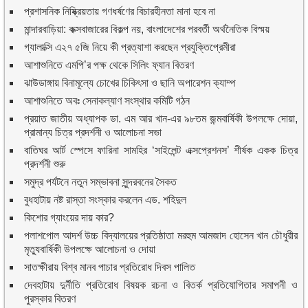
প্রশাসনিক নিষ্ক্রিয়তায় গণধর্ষণের বিচারহীনতা মানা হবে না
মান্দারবাড়িয়া: কক্সবাজারের বিকল্প নয়, বাংলাদেশের পরবর্তী অর্থনৈতিক বিস্ময়
গ্যালাক্সি এ২৭ ৫জি নিয়ে কী প্রত্যাশা করছেন প্রযুক্তিপ্রেমীরা
আশাশুনিতে এমপি’র পক্ষ থেকে সিলিং ফ্যান বিতরণ
ঝাউডাঙ্গায় বিনামূল্যে চোখের চিকিৎসা ও ছানি অপারেশন ক্যাম্প
আশাশুনিতে অবঃ সেনাকল্যাণ সংস্থার কমিটি গঠন
প্রয়াত জাতীয় অধ্যাপক ডা. এম আর খান-এর ৯৮তম জন্মবার্ষিকী উপলক্ষে দোয়া,
প্রামান্য চিত্র প্রদর্শনী ও আলোচনা সভা
বাতিঘর আর্ট স্পেসে ফারিনা সামহির ‘সাইলেন্ট এক্সপ্রেশনস’ শীর্ষক একক চিত্র
প্রদর্শনী শুরু
সমুদ্র পর্যটনে নতুন সম্ভাবনা সুন্দরবনের সৈকত
বুধহাটায় নষ্ট রাস্তা সংস্কার করলেন এড. শহিদুল
কিশোর গ্যাংয়ের দায় কার?
পলাশপোল আদর্শ উচ্চ বিদ্যালয়ের প্রতিষ্ঠাতা মরহুম আমজাদ হোসেন খান চৌধুরীর
মৃত্যুবার্ষিকী উপলক্ষে আলোচনা ও দোয়া
সাতক্ষীরায় বিশ্ব মানব পাচার প্রতিরোধ দিবস পালিত
দেবহাটায় দুর্নীতি প্রতিরোধ বিষয়ক রচনা ও বিতর্ক প্রতিযোগিতার সমাপনী ও
পুরস্কার বিতরণ