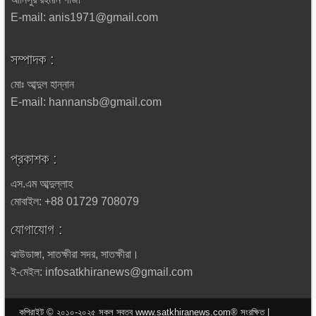
E-mail: anis1971@gmail.com
সম্পাদক :
মোঃ আব্দুল হান্নান
E-mail: hannansb@gmail.com
প্রকাশক :
এস.এম আব্দুল্লাহ
মোবাইল: +88 01729 708079
যোগাযোগ :
ঝাউডাঙ্গা, সাতক্ষীরা সদর, সাতক্ষীরা।
ই-মেইল: infosatkhiranews@gmail.com
কপিরাইট © ২০১০-২০২৫ সকল স্বত্ব www.satkhiranews.com® সংরক্ষিত |