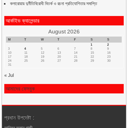
কলারোয়ায় দুর্নীতিবিরোধী বিতর্ক ও রচনা প্রতিযোগিতার সমাপ্তি
আর্কাইভ ক্যালেন্ডার
August 2026
M
T
W
T
F
S
S
1
2
3
4
5
6
7
8
9
10
11
12
13
14
15
16
17
18
19
20
21
22
23
24
25
26
27
28
29
30
31
« Jul
আমাদের ফেসবুক
প্রধান উপদেষ্টা :
আনিসুর রহমান গাজী