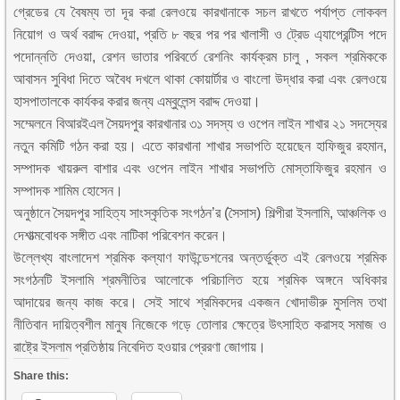
গ্রেডের যে বৈষম্য তা দূর করা রেলওয়ে কারখানাকে সচল রাখতে পর্যাপ্ত লোকবল
নিয়োগ ও অর্থ বরাদ্দ দেওয়া, প্রতি ৮ বছর পর পর খালাসী ও ট্রেড এ্যাপ্রেন্টিস পদে
পদোন্নতি দেওয়া, রেশন ভাতার পরিবর্তে রেশনিং কার্যক্রম চালু , সকল শ্রমিককে
আবাসন সুবিধা দিতে অবৈধ দখলে থাকা কোয়ার্টার ও বাংলো উদ্ধার করা এবং রেলওয়ে
হাসপাতালকে কার্যকর করার জন্য এম্বুলেন্স বরাদ্দ দেওয়া।
সম্মেলনে বিআরইএল সৈয়দপুর কারখানার ৩১ সদস্য ও ওপেন লাইন শাখার ২১ সদস্যের
নতুন কমিটি গঠন করা হয়। এতে কারখানা শাখার সভাপতি হয়েছেন হাফিজুর রহমান,
সম্পাদক খায়রুল বাশার এবং ওপেন লাইন শাখার সভাপতি মোস্তাফিজুর রহমান ও
সম্পাদক শামিম হোসেন।
অনুষ্ঠানে সৈয়দপুর সাহিত্য সাংস্কৃতিক সংগঠন’র (সৈসাস) শিল্পীরা ইসলামি, আঞ্চলিক ও
দেশাত্মবোধক সঙ্গীত এবং নাটিকা পরিবেশন করেন।
উল্লেখ্য বাংলাদেশ শ্রমিক কল্যাণ ফাউন্ডেশনের অন্তর্ভুক্ত এই রেলওয়ে শ্রমিক
সংগঠনটি ইসলামি শ্রমনীতির আলোকে পরিচালিত হয়ে শ্রমিক অঙ্গনে অধিকার
আদায়ের জন্য কাজ করে। সেই সাথে শ্রমিকদের একজন খোদাভীরু মুসলিম তথা
নীতিবান দায়িত্বশীল মানুষ নিজেকে গড়ে তোলার ক্ষেত্রে উৎসাহিত করাসহ সমাজ ও
রাষ্ট্রে ইসলাম প্রতিষ্ঠায় নিবেদিত হওয়ার প্রেরণা জোগায়।
Share this: