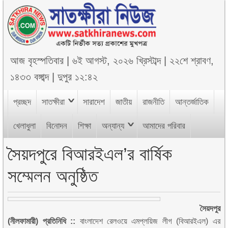
আজ
বৃহস্পতিবার
|
৬ই আগস্ট, ২০২৬ খ্রিস্টাব্দ
|
২২শে শ্রাবণ,
১৪৩৩ বঙ্গাব্দ
|
দুপুর ১২:৪২
প্রচ্ছদ
সাতক্ষীরা
সারাদেশ
জাতীয়
রাজনীতি
আন্তর্জাতিক
খেলাধুলা
বিনোদন
শিক্ষা
অন্যান্য
আমাদের পরিবার
সৈয়দপুরে বিআরইএল’র বার্ষিক
সম্মেলন অনুষ্ঠিত
সৈয়দপুর
(নীলফামারী) প্রতিনিধি ::
বাংলাদেশ রেলওয়ে এমপ্লয়িজ লীগ (বিআরইএল) এর