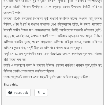
উপজেলা অডিটোরিয়ামে যুব উন্নয়ন কর্মকর্তা পুলোক কুমার সিকদারের সভাপতিত্বে
প্রধান অতিথি হিসেবে উপস্থিত থেকে বক্তব্য রাখেন উপজেলা নির্বাহী অফিসার
জহুরুল ইসলাম।
বক্তব্য রাখেন উপজেলা বিএনপির যুগ্ম সাধারণ সম্পাদক সাবেক অধ্যক্ষ আবু বক্কর
সিদ্দিক, পৌর বিএনপির সাধারণ সম্পাদক শেখ শরিফুজ্জামান তুহিন, উপজেলা জামায়াত
ইসলামী আমীর শিক্ষক মাওঃ কামরুজ্জামান, নির্বাহী ম্যাজিস্ট্রেট সহকারী কমিশনার (ভূমি)
আব্দুল্লাহ আল ইমরান, উপজেলা প্রাণী সম্পদ অফিসার আব্দুল্লাহ আল মামুন, নির্বাচন
অফিসার ওয়াহিদ মুরাদ, প্রকল্প বাস্তবায়ন অফিসার রাকিবুল হাসান, সমবায় অফিসার
অনিমেষ কুমার দাস, পল্লী উন্নয়ন অফিসার সোহেল আহমেদ প্রমূখ।
অনুষ্ঠানে ২১ জন যুবক/নারীর মাঝে চেক বিতরণ,৬০ জনকে সনদপত্র প্রদানসহ গাছের
চারা বিতরণ করা হয়।
র‌্যালি ও আলোচনা সভায় উপজেলার বিভিন্ন এলাকার প্রশিক্ষণ প্রাপ্ত যুবক,যুবতি সহ
বিভিন্ন শ্রেণি পেশার মানুষ উপস্থিত ছিলেন।
সমগ্র অনুষ্ঠানটি সঞ্চালনা করেন সহকারী যুব উন্নয়ন অফিসার আব্দুল লতিফ।
Share this:
Facebook
X