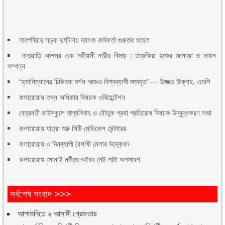
সাতক্ষীরায় সড়ক দুর্ঘটনায় ব্যাংক কর্মকর্তা গুরুতর আহত
দাওয়াতি অঙ্গনের এক মহীয়সী নারীর বিদায় : তাজকিরা হকের জানাজা ও দাফন
সম্পন্ন
“হ্যানিম্যানের চিকিৎসা দর্শন আজও বিশ্বব্যাপী সমাদৃত” — ইজ্জত উল্লাহ, এমপি
কলারোয়ায় তথ্য অধিকার বিষয়ক ওরিয়েন্টেশন
বেত্রবতী হাইস্কুলে বাল্যবিবাহ ও যৌতুক প্রথা প্রতিরোধ বিষয়ক উদ্বুদ্ধকরণ সভা
কলারোয়ায় যাত্রা শুরু সিটি মেডিকেল সেন্টারের
কলারোয়ায় ৩ দিনব্যাপী বৈশাখী মেলার উদ্বোধন
কলারোয়ায় সোনাই নদীতে অবৈধ নেট-পাটা অপসারণ
সর্বশেষ সংবাদ >>>
আশাশুনিতে ২ আসামী গ্রেফতার