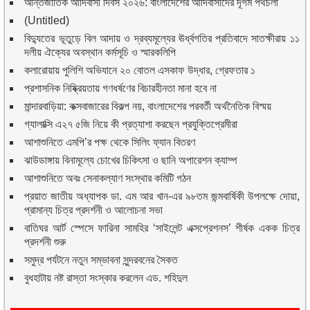
আন্তর্জাতিক আদিবাসী দিবস ২০২৬: বাংলাদেশের আদিবাসীদের দূর্গম পথচলা
(Untitled)
বিদ্যুতের ভূতুড়ে বিল আদায় ও দ্রব্যমূল্যের ঊর্ধ্বগতির প্রতিবাদে সাতক্ষীরায় ১১
দলীয় ঐক্যের অবস্থান কর্মসূচি ও স্মারকলিপি
কলারোয়ায় পুলিশি অভিযানে ২০ বোতল এসকাফ উদ্ধার, গ্রেফতার ১
প্রশাসনিক নিষ্ক্রিয়তায় গণধর্ষণের বিচারহীনতা মানা হবে না
মান্দারবাড়িয়া: কক্সবাজারের বিকল্প নয়, বাংলাদেশের পরবর্তী অর্থনৈতিক বিস্ময়
গ্যালাক্সি এ২৭ ৫জি নিয়ে কী প্রত্যাশা করছেন প্রযুক্তিপ্রেমীরা
আশাশুনিতে এমপি’র পক্ষ থেকে সিলিং ফ্যান বিতরণ
ঝাউডাঙ্গায় বিনামূল্যে চোখের চিকিৎসা ও ছানি অপারেশন ক্যাম্প
আশাশুনিতে অবঃ সেনাকল্যাণ সংস্থার কমিটি গঠন
প্রয়াত জাতীয় অধ্যাপক ডা. এম আর খান-এর ৯৮তম জন্মবার্ষিকী উপলক্ষে দোয়া,
প্রামান্য চিত্র প্রদর্শনী ও আলোচনা সভা
বাতিঘর আর্ট স্পেসে ফারিনা সামহির ‘সাইলেন্ট এক্সপ্রেশনস’ শীর্ষক একক চিত্র
প্রদর্শনী শুরু
সমুদ্র পর্যটনে নতুন সম্ভাবনা সুন্দরবনের সৈকত
বুধহাটায় নষ্ট রাস্তা সংস্কার করলেন এড. শহিদুল