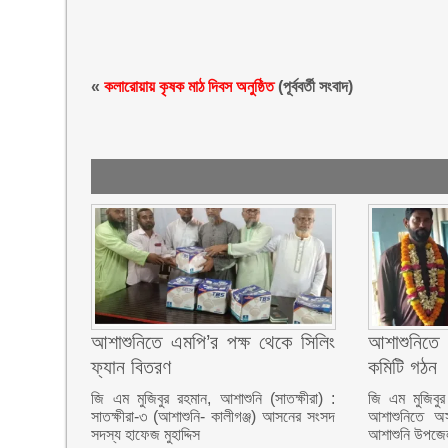
«
কলারোয়ায় কৃষক মাঠ দিবস অনুষ্ঠিত
(পূর্ববর্তী সংবাদ)
আশাশুনিতে এমপি’র পক্ষ থেকে সিলিং
আশাশুনিতে 
ফ্যান বিতরণ
কমিটি গঠন
জি এম মুজিবুর রহমান, আশাশুনি (সাতক্ষীরা) :
জি এম মুজিবুর
সাতক্ষীরা-৩ (আশাশুনি- কালীগঞ্জ) আসনের সংসদ
আশাশুনিতে অস
সদস্য হাফেজ মুহাদ্দিস
আশাশুনি উপজেল