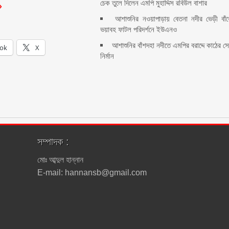
চেক তুলে দিলেন এমপি মুহাদ্দিস রবিউল বাশার
আশাশুনির নওয়াপাড়ায় বেতনা নদীর ভেড়ী বাঁধ
ভয়াবহ ফাটল পরিদর্শনে ইউএনও
আশাশুনির বাঁশদহা নদীতে এমপির বরাদ্দে কাঠের সে
ok
X
নির্মান
সম্পাদক :
মোঃ আব্দুল হান্নান
E-mail: hannansb@gmail.com