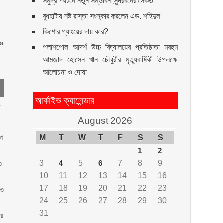
সমুদ্র পর্যটনে নতুন সম্ভাবনা সুন্দরবনের সৈকত
বুধহাটায় নষ্ট রাস্তা সংস্কার করলেন এড. শহিদুল
কিশোর গ্যাংয়ের দায় কার?
»
পলাশপোল আদর্শ উচ্চ বিদ্যালয়ের প্রতিষ্ঠাতা মরহুম
আমজাদ হোসেন খান চৌধুরীর মৃত্যুবার্ষিকী উপলক্ষে
আলোচনা ও দোয়া
আর্কাইভ ক্যালেন্ডার
ল
August 2026
াগ
M
T
W
T
F
S
S
1
2
3
4
5
6
7
8
9
ও
10
11
12
13
14
15
16
17
18
19
20
21
22
23
 ও
24
25
26
27
28
29
30
31
ার