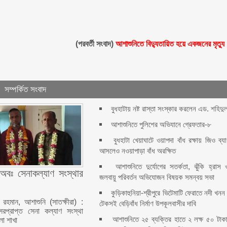
(পরবর্তী সংবাদ)
আশাশুনিতে বিদ্যুতায়িত হয়ে একজনের মৃত্যু
সম্পর্কিত সংবাদ
বুধহাটায় নষ্ট রাস্তা সংস্কার করলেন এড. শহিদু
আশাশুনিতে পুলিশের অভিযানে গ্রেফতার-৮
বুধহাটা খেয়াঘাটে ওয়াপদা বাঁধ রক্ষায় জিও ব্য
আসলেও নওয়াপাড়া বাঁধ অরক্ষিত
আশাশুনিতে দুর্যোগের সতর্কতা, ঝুঁকি হ্রাস 
অবঃ সেনাকল্যাণ সংস্থার
জলবায়ু পরিবর্তন অভিযোজন বিষয়ক সমন্বয় সভা
কুড়িকাহুনিয়া-শ্রীপুরে ভিটেমাটি ফেরাতে নদী খনন
 রহমান, আশাশুনি (সাতক্ষীরা) :
টেকসই বেড়িবাঁধ নির্মাণ উপকূলবাসীর দাবি
রপ্রাপ্ত সেনা কল্যাণ সংস্থা
আশাশুনিতে ২৫ ব্যক্তির হাতে ২ লক্ষ ৫০ টাক
া শাখা