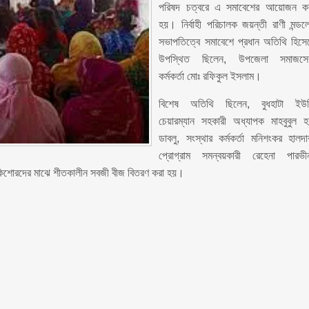
পরিষদ চত্বরে এ সমাবেশের আয়োজন ক
হয়। নির্বাহী পরিচালক জয়ন্তী রাণী মন্ডল
সভাপতিত্বে সমাবেশে প্রধান অতিথি হিসে
উপস্থিত ছিলেন, উপজেলা সমাজসে
কর্মকর্তা মোঃ রফিকুল ইসলাম।
বিশেষ অতিথি ছিলেন, বুধহাটা ইউ
চেয়ারম্যান সহকারী অধ্যাপক মাহবুবুল 
ডাবলু, সংস্থার কর্মকর্তা মনিশংকর হালদা
প্রোগ্রাম সমন্বয়কারী রেহেনা পারভী
ও কিশোরদের মাঝে শীতকালীন সবজী বীজ বিতরণ করা হয়।