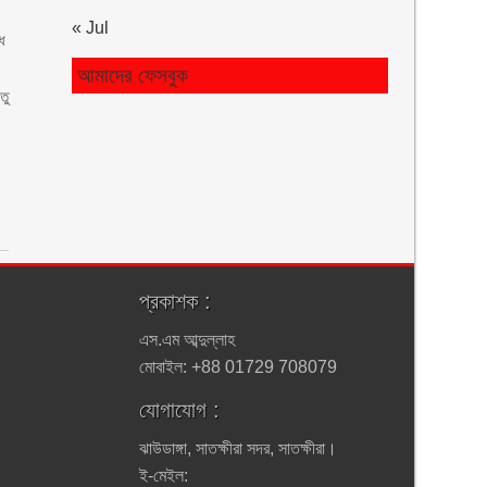
« Jul
ে
আমাদের ফেসবুক
তু
প্রকাশক :
এস.এম আব্দুল্লাহ
মোবাইল: +88 01729 708079
যোগাযোগ :
ঝাউডাঙ্গা, সাতক্ষীরা সদর, সাতক্ষীরা।
ই-মেইল: