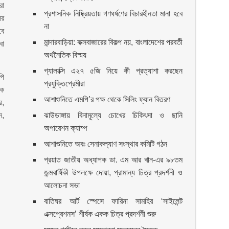
রা
প্রশাসনিক নিষ্ক্রিয়তায় গণধর্ষণের বিচারহীনতা মানা হবে
ের
না
বে
মান্দারবাড়িয়া: কক্সবাজারের বিকল্প নয়, বাংলাদেশের পরবর্তী
বা
অর্থনৈতিক বিস্ময়
গ্যালাক্সি এ২৭ ৫জি নিয়ে কী প্রত্যাশা করছেন
পি
প্রযুক্তিপ্রেমীরা
হক
আশাশুনিতে এমপি’র পক্ষ থেকে সিলিং ফ্যান বিতরণ
র,
ন,
ঝাউডাঙ্গায় বিনামূল্যে চোখের চিকিৎসা ও ছানি
অপারেশন ক্যাম্প
আশাশুনিতে অবঃ সেনাকল্যাণ সংস্থার কমিটি গঠন
প্রয়াত জাতীয় অধ্যাপক ডা. এম আর খান-এর ৯৮তম
জন্মবার্ষিকী উপলক্ষে দোয়া, প্রামান্য চিত্র প্রদর্শনী ও
আলোচনা সভা
বাতিঘর আর্ট স্পেসে ফারিনা সামহির ‘সাইলেন্ট
এক্সপ্রেশনস’ শীর্ষক একক চিত্র প্রদর্শনী শুরু