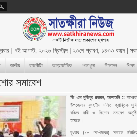
্রবার
|
৭ই আগস্ট, ২০২৬ খ্রিস্টাব্দ
|
২৩শে শ্রাবণ, ১৪৩৩ বঙ্গাব্দ
|
সক
শ
জাতীয়
রাজনীতি
আন্তর্জাতিক
খেলাধুলা
বিনোদন
শিক্ষা
কিশোর সমাবেশ
জি এম মুজিবুর রহমান, আশাশুনি ::
আশাশু
উপজেলার বুধহাটায় দলিত প্রান্তিক সুবি
বঞ্চিত নারী ও কিশোর সমাবেশ অনুষ্ঠ
হয়েছে।
বুধবার (১৮ সেপ্টেম্বর) সকালে ইউনি