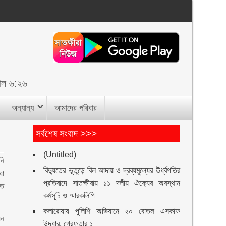
াল ৬:২৬
অন্যান্য
আমাদের পরিবার
সর্বশেষ সংবাদ >>>
(Untitled)
নি
বিদ্যুতের ভূতুড়ে বিল আদায় ও দ্রব্যমূল্যের ঊর্ধ্বগতির
ধা
প্রতিবাদে সাতক্ষীরায় ১১ দলীয় ঐক্যের অবস্থান
িত
কর্মসূচি ও স্মারকলিপি
কলারোয়ায় পুলিশি অভিযানে ২০ বোতল এসকাফ
য়ন
উদ্ধার, গ্রেফতার ১