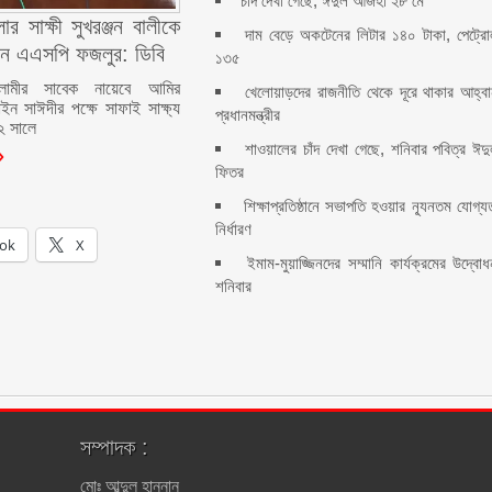
চাঁদ দেখা গেছে, ঈদুল আজহা ২৮ মে
ার সাক্ষী সুখরঞ্জন বালীকে
দাম বেড়ে অকটেনের লিটার ১৪০ টাকা, পেট্র
ন এএসপি ফজলুর: ডিবি
১৩৫
লামীর সাবেক নায়েবে আমির
খেলোয়াড়দের রাজনীতি থেকে দূরে থাকার আহ্ব
ইন সাঈদীর পক্ষে সাফাই সাক্ষ্য
প্রধানমন্ত্রীর
২ সালে
শাওয়ালের চাঁদ দেখা গেছে, শনিবার পবিত্র ঈদ
ফিতর
শিক্ষাপ্রতিষ্ঠানে সভাপতি হওয়ার ন্যূনতম যোগ্য
নির্ধারণ
ok
X
ইমাম-মুয়াজ্জিনদের সম্মানি কার্যক্রমের উদ্বো
শনিবার
সম্পাদক :
মোঃ আব্দুল হান্নান