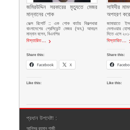
জমিরউদ্দিন সরকারের মৃত্যুতে মেজর
সাঈদীর মামল
মান্নানের শোক
অপহরণ করে
ডেক্স রিপোর্ট :: এক শোক বার্তায় বিকল্পধারা
জামায়াতে ইস
বাংলাদেশের প্রেসিডেন্ট মেজর (অব.) আবদুল
দেলাওয়ার হোসা
মান্নান বলেন, বিএনপির
দিতে এসে ২০১
বিস্তারিত…
বিস্তারিত…
Share this:
Share this:
Facebook
X
Facebo
Like this:
Like this:
প্রধান উপদেষ্টা :
আনিসুর রহমান গাজী