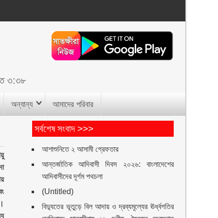
াত ৩:৩৮
অন্যান্য
আমাদের পরিবার
সর্বশেষ সংবাদ >>>
আশাশুনিতে ২ আসামী গ্রেফতার
য়ু
আন্তর্জাতিক আদিবাসী দিবস ২০২৬: বাংলাদেশের
দা
আদিবাসীদের দূর্গম পথচলা
ায়
বং
(Untitled)
ত।
বিদ্যুতের ভূতুড়ে বিল আদায় ও দ্রব্যমূল্যের ঊর্ধ্বগতির
্য