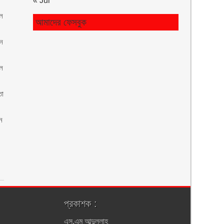
« Jul
োল
আমাদের ফেসবুক
ান
ুল
তা
ধন
প্রকাশক :
এস.এম আব্দুল্লাহ