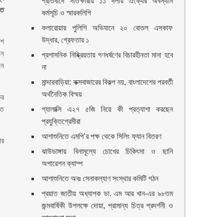
প্রতিবাদে সাতক্ষীরায় ১১ দলীয় ঐক্যের অবস্থান
তে
কর্মসূচি ও স্মারকলিপি
কলারোয়ায় পুলিশি অভিযানে ২০ বোতল এসকাফ
উদ্ধার, গ্রেফতার ১
েশ
ান
প্রশাসনিক নিষ্ক্রিয়তায় গণধর্ষণের বিচারহীনতা মানা হবে
ান
না
মান্দারবাড়িয়া: কক্সবাজারের বিকল্প নয়, বাংলাদেশের পরবর্তী
অর্থনৈতিক বিস্ময়
ির
তে
গ্যালাক্সি এ২৭ ৫জি নিয়ে কী প্রত্যাশা করছেন
প্রযুক্তিপ্রেমীরা
আশাশুনিতে এমপি’র পক্ষ থেকে সিলিং ফ্যান বিতরণ
ার
ঝাউডাঙ্গায় বিনামূল্যে চোখের চিকিৎসা ও ছানি
অপারেশন ক্যাম্প
আশাশুনিতে অবঃ সেনাকল্যাণ সংস্থার কমিটি গঠন
প্রয়াত জাতীয় অধ্যাপক ডা. এম আর খান-এর ৯৮তম
জন্মবার্ষিকী উপলক্ষে দোয়া, প্রামান্য চিত্র প্রদর্শনী ও