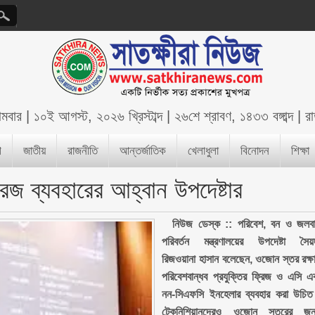
মবার
|
১০ই আগস্ট, ২০২৬ খ্রিস্টাব্দ
|
২৬শে শ্রাবণ, ১৪৩৩ বঙ্গাব্দ
|
র
শ
জাতীয়
রাজনীতি
আন্তর্জাতিক
খেলাধুলা
বিনোদন
শিক্ষা
রিজ ব্যবহারের আহ্বান উপদেষ্টার
নিউজ ডেস্ক :: পরিবেশ, বন ও জলবা
পরিবর্তন মন্ত্রণালয়ের উপদেষ্টা সৈয়
রিজওয়ানা হাসান বলেছেন, ওজোন স্তর রক্ষ
পরিবেশবান্ধব প্রযুক্তির ফ্রিজ ও এসি এ
নন-সিএফসি ইনহেলার ব্যবহার করা উচি
টেকনিশিয়ানদেরও ওজোন স্তরের জন