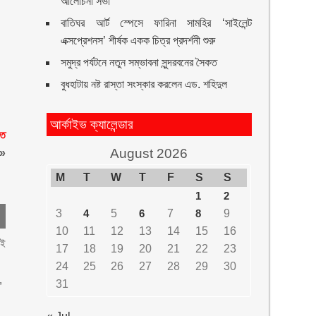
আলোচনা সভা
বাতিঘর আর্ট স্পেসে ফারিনা সামহির ‘সাইলেন্ট
এক্সপ্রেশনস’ শীর্ষক একক চিত্র প্রদর্শনী শুরু
সমুদ্র পর্যটনে নতুন সম্ভাবনা সুন্দরবনের সৈকত
বুধহাটায় নষ্ট রাস্তা সংস্কার করলেন এড. শহিদুল
আর্কাইভ ক্যালেন্ডার
িত
August 2026
»
M
T
W
T
F
S
S
1
2
3
4
5
6
7
8
9
10
11
12
13
14
15
16
েই
17
18
19
20
21
22
23
24
25
26
27
28
29
30
,
31