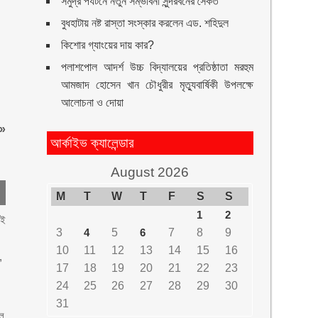
সমুদ্র পর্যটনে নতুন সম্ভাবনা সুন্দরবনের সৈকত
বুধহাটায় নষ্ট রাস্তা সংস্কার করলেন এড. শহিদুল
কিশোর গ্যাংয়ের দায় কার?
পলাশপোল আদর্শ উচ্চ বিদ্যালয়ের প্রতিষ্ঠাতা মরহুম
আমজাদ হোসেন খান চৌধুরীর মৃত্যুবার্ষিকী উপলক্ষে
আলোচনা ও দোয়া
»
আর্কাইভ ক্যালেন্ডার
August 2026
M
T
W
T
F
S
S
1
2
েই
3
4
5
6
7
8
9
10
11
12
13
14
15
16
,
17
18
19
20
21
22
23
24
25
26
27
28
29
30
31
োল