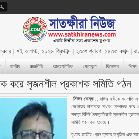
ক্রবার
|
৭ই আগস্ট, ২০২৬ খ্রিস্টাব্দ
|
২৩শে শ্রাবণ, ১৪৩৩ বঙ্গাব্দ
|
রা
শ
জাতীয়
রাজনীতি
আন্তর্জাতিক
খেলাধুলা
বিনোদন
শিক্ষা
াদক করে সৃজনশীল প্রকাশক সমিতি গঠন
নিউজ ডেস্ক ::
সাঈদ বারীকে সভাপতি এ
দেলোয়ার হাসানকে সাধারণ সম্পাদক করে 
সদস্য বিশিষ্ট বৈষম্যবিরোধী সৃজনশীল প্রকা
সমিতি গঠন করা হয়েছে।
বুধবার জাতীয় প্রেস ক্লাবে অনুষ্ঠিত এক সভ