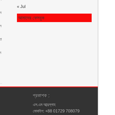
« Jul
ান
আমাদের ফেসবুক
ুল
তা
ধন
প্রকাশক :
এস.এম আব্দুল্লাহ
মোবাইল: +88 01729 708079