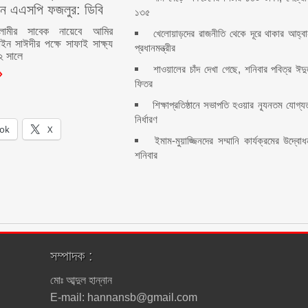
ন এএসপি ফজলুর: ডিবি
১৩৫
লামীর সাবেক নায়েবে আমির
খেলোয়াড়দের রাজনীতি থেকে দূরে থাকার আহ্ব
ইন সাঈদীর পক্ষে সাফাই সাক্ষ্য
প্রধানমন্ত্রীর
২ সালে
শাওয়ালের চাঁদ দেখা গেছে, শনিবার পবিত্র ঈদ
ফিতর
শিক্ষাপ্রতিষ্ঠানে সভাপতি হওয়ার ন্যূনতম যোগ্য
নির্ধারণ
ok
X
ইমাম-মুয়াজ্জিনদের সম্মানি কার্যক্রমের উদ্বো
শনিবার
সম্পাদক :
মোঃ আব্দুল হান্নান
E-mail: hannansb@gmail.com