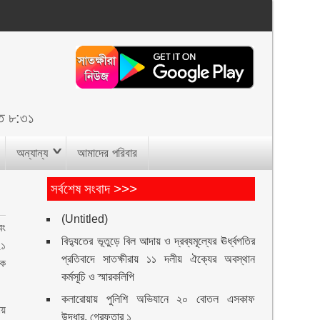
ত ৮:৩১
অন্যান্য
আমাদের পরিবার
সর্বশেষ সংবাদ >>>
(Untitled)
বং
বিদ্যুতের ভূতুড়ে বিল আদায় ও দ্রব্যমূল্যের ঊর্ধ্বগতির
২১
প্রতিবাদে সাতক্ষীরায় ১১ দলীয় ঐক্যের অবস্থান
শক
কর্মসূচি ও স্মারকলিপি
কলারোয়ায় পুলিশি অভিযানে ২০ বোতল এসকাফ
ায়
উদ্ধার, গ্রেফতার ১