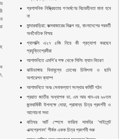
ের
প্রশাসনিক নিষ্ক্রিয়তায় গণধর্ষণের বিচারহীনতা মানা হবে
রী
না
ের
মান্দারবাড়িয়া: কক্সবাজারের বিকল্প নয়, বাংলাদেশের পরবর্তী
রা
অর্থনৈতিক বিস্ময়
গ্যালাক্সি এ২৭ ৫জি নিয়ে কী প্রত্যাশা করছেন
ছে
প্রযুক্তিপ্রেমীরা
আশাশুনিতে এমপি’র পক্ষ থেকে সিলিং ফ্যান বিতরণ
িক
ঝাউডাঙ্গায় বিনামূল্যে চোখের চিকিৎসা ও ছানি
ম,
অপারেশন ক্যাম্প
আশাশুনিতে অবঃ সেনাকল্যাণ সংস্থার কমিটি গঠন
প্রয়াত জাতীয় অধ্যাপক ডা. এম আর খান-এর ৯৮তম
জন্মবার্ষিকী উপলক্ষে দোয়া, প্রামান্য চিত্র প্রদর্শনী ও
আলোচনা সভা
বাতিঘর আর্ট স্পেসে ফারিনা সামহির ‘সাইলেন্ট
এক্সপ্রেশনস’ শীর্ষক একক চিত্র প্রদর্শনী শুরু