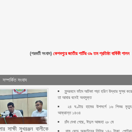
(পরবর্তী সংবাদ)
কেশবপুরে জাতীয় পার্টির ৩৯ তম প্রতিষ্ঠা বার্ষিকী পালন
সম্পর্কিত সংবাদ
সুন্দরবনে ফাঁদে আটকা পড়া হরিণ উদ্ধার সুস্থ কর
তা আবার বনেই অবমুক্ত
২৪ ঘণ্টায় হামের উপসর্গে ১৬ শিশুর মৃত্যু
আক্রান্ত ১৪৩৪
চাঁদ দেখা গেছে, ঈদুল আজহা ২৮ মে
ার সাক্ষী সুখরঞ্জন বালীকে
দাম বেড়ে অকটেনের লিটার ১৪০ টাকা, পেট্র